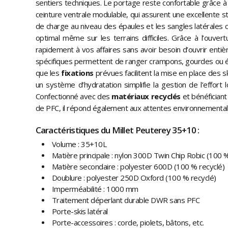
sentiers techniques. Le portage reste confortable grâce 
ceinture ventrale modulable, qui assurent une excellente s
de charge au niveau des épaules et les sangles latérales c
optimal même sur les terrains difficiles. Grâce à l’ouver
rapidement à vos affaires sans avoir besoin d’ouvrir ent
spécifiques permettent de ranger crampons, gourdes ou 
que les
fixations
prévues facilitent la mise en place des sk
un système d’hydratation simplifie la gestion de l’effort 
Confectionné avec des
matériaux recyclés
et bénéfician
de PFC, il répond également aux attentes environnemental
Caractéristiques du Millet Peuterey 35+10 :
Volume : 35+10L
Matière principale : nylon 300D Twin Chip Robic (100 
Matière secondaire : polyester 600D (100 % recyclé)
Doublure : polyester 250D Oxford (100 % recyclé)
Imperméabilité : 1000 mm
Traitement déperlant durable DWR sans PFC
Porte-skis latéral
Porte-accessoires : corde, piolets, bâtons, etc.