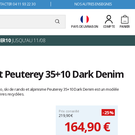
ACTER 04 11 93 22 30
NOS AUTRES ENSEIGNES
PAYS DE LIVRAISON
COMPTE
PANIER
ER10
JUSQU'AU 11/08
et Peuterey 35+10 Dark Denim
ndo, ski de rando et alpinisme Peuterey 35+10 Dark Denim est un modèle
res recyclées.
Prix conseillé
-25%
219,90 €
164,90 €