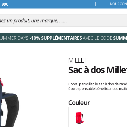
s 99€
NOUS CONT
SUMMER DAYS
-10% SUPPLÉMENTAIRES
AVEC LE CODE
SUMM
Marque
MILLET
Sac à dos Mill
Les
avis
Conçu par Millet, le sac à dos de ra
clients
écoresponsable bénéficiant de matiè
Couleur