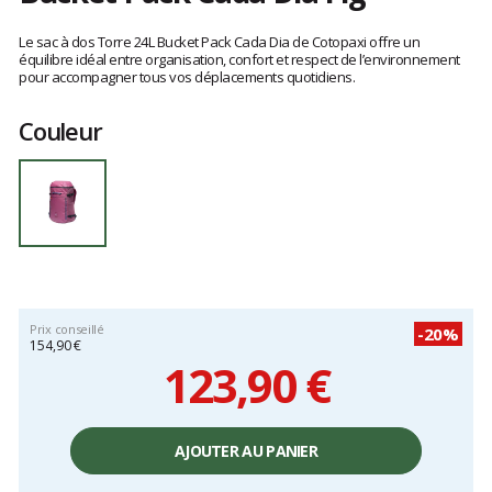
Les
avis
Le sac à dos Torre 24L Bucket Pack Cada Dia de Cotopaxi offre un
clients
équilibre idéal entre organisation, confort et respect de l’environnement
pour accompagner tous vos déplacements quotidiens.
Couleur
Prix conseillé
-20%
154,90 €
123,90 €
Prix
unitaire,
AJOUTER AU PANIER
hors
frais