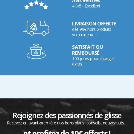
Avis Vérifiés
4,8/5 - Excellent
LIVRAISON OFFERTE
dès 99€ hors produits
volumineux
SATISFAIT OU
REMBOURSÉ
100 jours pour changer
d'avis
Rejoignez des passionnés de glisse
Recevez en avant-première nos bons plans, conseils, nouveautés…
et profitez de 10€ offerts !