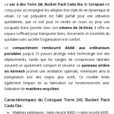
Le
sac à dos Torre 24L Bucket Pack Cada Dia
de
Cotopaxi
est
conçu pour accompagner les adeptes d'un style de vie dynamique et
urbain. Ce sac polyvalent est l'allié parfait pour une utilisation
quotidienne, que ce soit pour se rendre en cours ou pour une
escapade d'une journée. Avec son
volume de 24 litres
, il offre un
espace suffisant pour transporter livres, documents et essentiels du
quotidien sans sacrifier l'organisation ni le confort.
Le
compartiment rembourré dédié aux ordinateurs
portables
jusqu'à 15 pouces protège votre technologie lors des
déplacements, tandis que les sangles de compression latérales
assurent un ajustement compact et sécurisé. Le
panneau arrière
en Airmesh
promet une ventilation optimale, minimisant ainsi la
transpiration lors des trajets plus actifs. Ce modèle limite
également l'impact de sa fabrication sur l'environnement avec
l'utilisation de
matières recyclées
.
Caractéristiques du Cotopaxi Torre 24L Bucket Pack
Cada Dia :
Matières extérieures : nylon recyclé 840D + nylon recyclé 630D