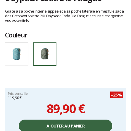
Les
avis
Grâce à sa poche interne zippée et à sa poche latérale en mesh, le sac à
clients
dos Cotopaxi Abierto 26L Daypack Cada Dia Fatigue sécurise et organise
vos essentiels.
Couleur
Prix conseillé
-25%
119,90 €
89,90 €
Prix
unitaire,
AJOUTER AU PANIER
hors