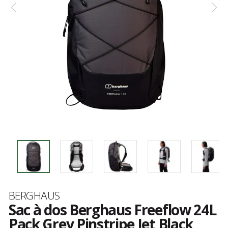
Marque
BERGHAUS
Sac à dos Berghaus Freeflow 24L
Pack Grey Pinstripe Jet Black