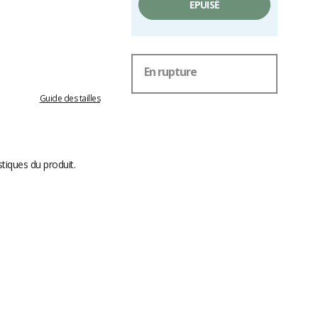
EPUISÉ
En rupture
Guide des tailles
stiques du produit.