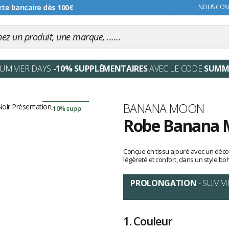
s 99€
NOUS CONT
SUMMER DAYS
-10% SUPPLÉMENTAIRES
AVEC LE CODE
SUMM
Marque
BANANA MOON
-10% supp
Robe Banana M
Les
avis
Conçue en tissu ajouré avec un déco
clients
légèreté et confort, dans un style b
PROLONGATION
- SUMM
1.
Couleur