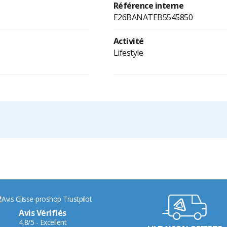
Référence interne
E26BANATEB5545850
Activité
Lifestyle
Avis Vérifiés
4,8/5 - Excellent