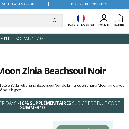
ACTER 04 11 93 22 30
NOS AUTRES ENSEIGNES
PAYS DE LIVRAISON
COMPTE
PANIER
ER10
JUSQU'AU 11/08
oon Zinia Beachsoul Noir
lleté en V, la robe Zinia Beachsoul Noir de la marque Banana Moon rime avec
ohème élégant.
ER DAYS
-10% SUPPLÉMENTAIRES
SUR CE PRODUIT CODE
SUMMER10