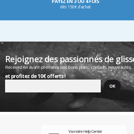
PAYEZ EN 3 OU 4 FOIS
dès 150€ d'achat
Rejoignez des passionnés de gliss
Recevez en avant-première nos bons plans, conseils, nouveautés
et profitez de 10€ offerts !
Via notre Help Center