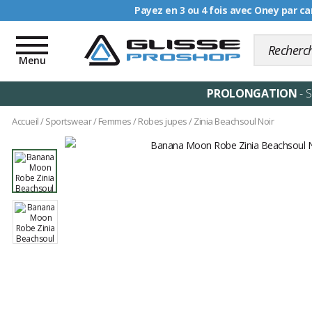
Livraison offerte dè
Toggle
navigation
Menu
PROLONGATION
- 
Accueil
/
Sportswear
/
Femmes
/
Robes jupes
/
Zinia Beachsoul Noir