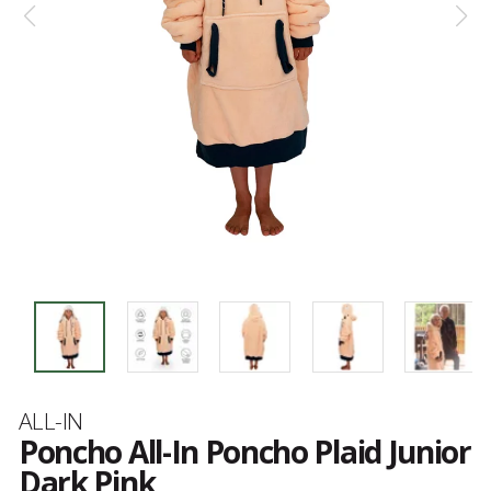
Marque
ALL-IN
Poncho All-In Poncho Plaid Junior
Dark Pink