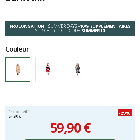
Les
avis
clients
PROLONGATION
- SUMMER DAYS
-10% SUPPLÉMENTAIRES
SUR CE PRODUIT CODE
SUMMER10
Couleur
Prix conseillé
-29%
84,90 €
59,90 €