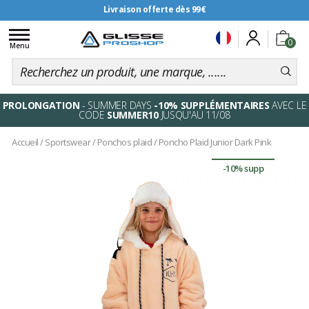
Livraison offerte dès 99€
Toggle
0
navigation
Menu
PROLONGATION
- SUMMER DAYS
-10% SUPPLÉMENTAIRES
AVEC LE
CODE
SUMMER10
JUSQU'AU 11/08
Accueil
/
Sportswear
/
Ponchos plaid
/
Poncho Plaid Junior Dark Pink
-10% supp