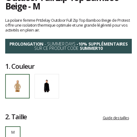
Beige - M
Référence
3611844-
Les
567
avis
La polaire femme Prtdelay Outdoor Full Zip Top Bamboo Beige de Protest
M
clients
offre une isolation thermique optimale et une grande légèreté pour vos
activités en plein air.
PROLONGATION
- SUMMER DAYS
-10% SUPPLÉMENTAIRES
SUR CE PRODUIT CODE
SUMMER10
1.
Couleur
2.
Taille
Guide des tailles
M