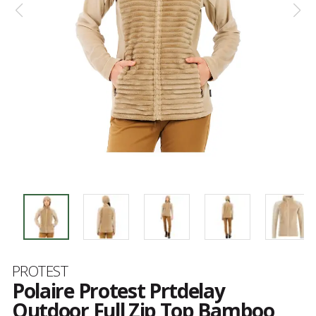
Marque
PROTEST
Polaire Protest Prtdelay
Outdoor Full Zip Top Bamboo