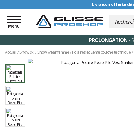
Livraison offerte dè
Toggle
navigation
Menu
PROLONGATION
- 
Accueil
/
Snow ski
/
Snow wear femme
/
Polaires et 2ème couche technique
/