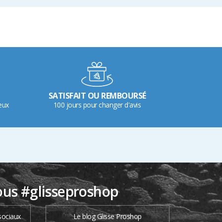
SATISFAIT OU REMBOURSÉ
eux
100 jours pour changer d'avis
ous #glisseproshop
sociaux
Le blog Glisse Proshop