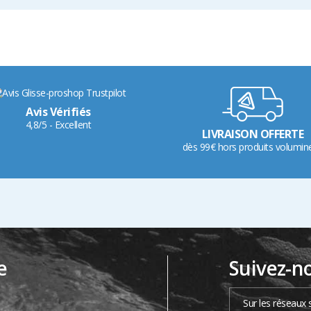
Avis Vérifiés
4,8/5 - Excellent
LIVRAISON OFFERTE
dès 99€ hors produits volumin
e
Suivez-n
…
Sur les réseaux 