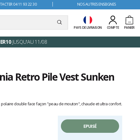
ACTER 04 11 93 22 30
NOS AUTRES ENSEIGNES
PAYS DE LIVRAISON
COMPTE
PANIER
ER10
JUSQU'AU 11/08
nia Retro Pile Vest Sunken
e polaire double face façon "peau de mouton", chaude et ultra confort.
EPUISÉ