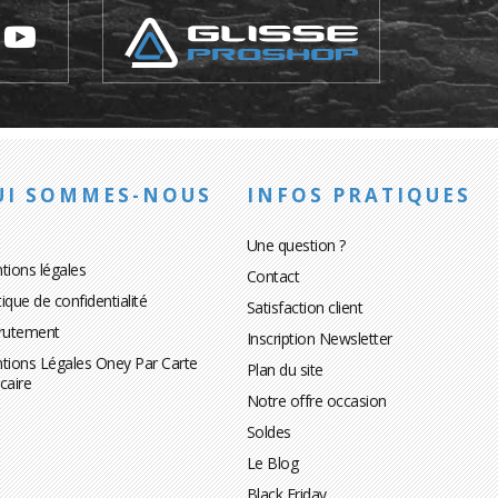
UI SOMMES-NOUS
INFOS PRATIQUES
Une question ?
tions légales
Contact
tique de confidentialité
Satisfaction client
rutement
Inscription Newsletter
tions Légales Oney Par Carte
Plan du site
caire
Notre offre occasion
Soldes
Le Blog
Black Friday