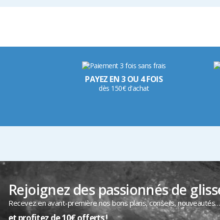
PAYEZ EN 3 OU 4 FOIS
dès 150€ d'achat
Rejoignez des passionnés de gliss
Recevez en avant-première nos bons plans, conseils, nouveautés
et profitez de 10€ offerts !