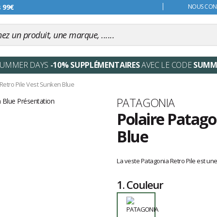
s 99€
NOUS CONT
SUMMER DAYS
-10% SUPPLÉMENTAIRES
AVEC LE CODE
SUMM
Retro Pile Vest Sunken Blue
Marque
PATAGONIA
Polaire Patago
Blue
Les
avis
La veste Patagonia Retro Pile est un
clients
1.
Couleur