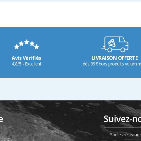
Avis Vérifiés
LIVRAISON OFFERTE
4,8/5 - Excellent
dès 99€ hors produits volumin
e
Suivez-n
…
Sur les réseaux 