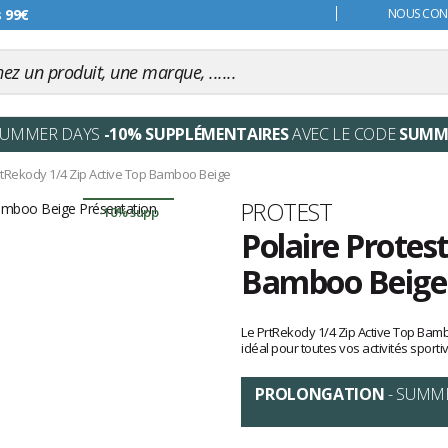
s 99€
NOUS CONT
SUMMER DAYS
-10% SUPPLÉMENTAIRES
AVEC LE CODE
SUMM
tRekody 1/4 Zip Active Top Bamboo Beige
Marque
PROTEST
-10% supp
Polaire Protes
Bamboo Beige
Les
avis
Le PrtRekody 1/4 Zip Active Top Bamb
clients
idéal pour toutes vos activités sporti
PROLONGATION
- SUMM