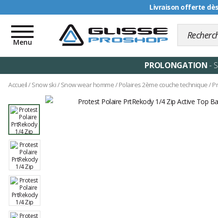
Livraison offerte dè
Toggle
navigation
Menu
PROLONGATION
- 
Accueil
/
Snow ski
/
Snow wear homme
/
Polaires 2ème couche technique
/
Pr