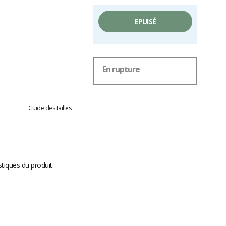
EPUISÉ
En rupture
Guide des tailles
stiques du produit.