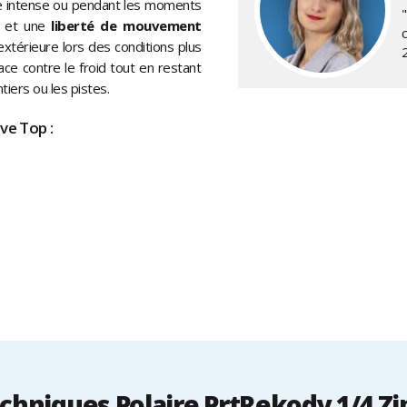
tée intense ou pendant les moments
l et une
liberté de mouvement
xtérieure lors des conditions plus
ce contre le froid tout en restant
iers ou les pistes.
ve Top :
hniques Polaire PrtRekody 1/4 Zi