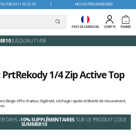
ACTER 04 11 93 22 30
NOS AUTRES ENSEIGNES
PAYS DE LIVRAISON
COMPTE
PANIER
ER10
JUSQU'AU 11/08
t PrtRekody 1/4 Zip Active Top
oo Beige offre chaleur, légèreté, séchage rapide et liberté de mouvement,
ves.
ER DAYS
-10% SUPPLÉMENTAIRES
SUR CE PRODUIT CODE
SUMMER10