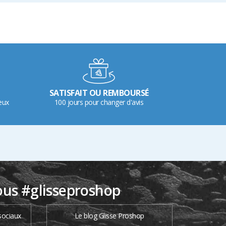
SATISFAIT OU REMBOURSÉ
eux
100 jours pour changer d'avis
ous #glisseproshop
sociaux
Le blog Glisse Proshop