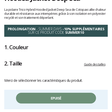
Les
avis
La polaire Trico Hybrid Hooded Jacket Deep Sea de Cotopaxi allie chaleur
clients
durable et résistance aux intempéries grâce à son isolation en polyester
recyclé et son traitement déperlant.
PROLONGATION
- SUMMER DAYS
-10% SUPPLÉMENTAIRES
SUR CE PRODUIT CODE
SUMMER10
1.
Couleur
2.
Taille
Guide des tailles
Merci de sélectionner les caractéristiques du produit.
EPUISÉ