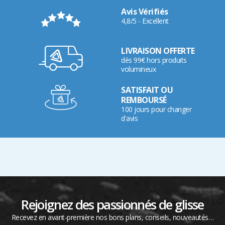
Avis Vérifiés
4,8/5 - Excellent
LIVRAISON OFFERTE
dès 99€ hors produits
volumineux
SATISFAIT OU
REMBOURSÉ
100 jours pour changer
d'avis
Rejoignez des passionnés de glisse
Recevez en avant-première nos bons plans, conseils, nouveautés…