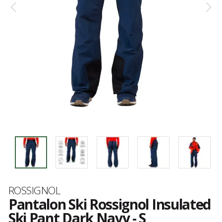
Marque
ROSSIGNOL
Pantalon Ski Rossignol Insulated
Ski Pant Dark Navy - S