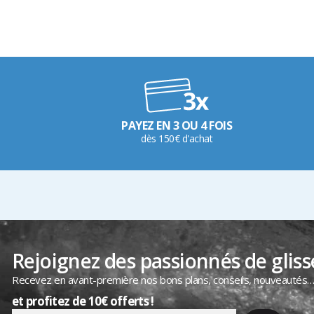
PAYEZ EN 3 OU 4 FOIS
dès 150€ d'achat
Rejoignez des passionnés de gliss
Recevez en avant-première nos bons plans, conseils, nouveautés
et profitez de 10€ offerts !