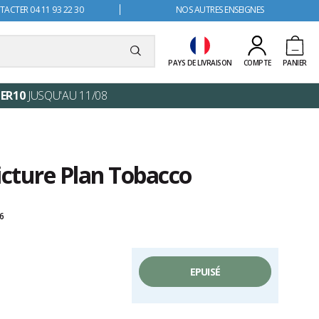
ACTER 04 11 93 22 30
NOS AUTRES ENSEIGNES
PAYS DE LIVRAISON
COMPTE
PANIER
ER10
JUSQU'AU 11/08
icture Plan Tobacco
26
EPUISÉ