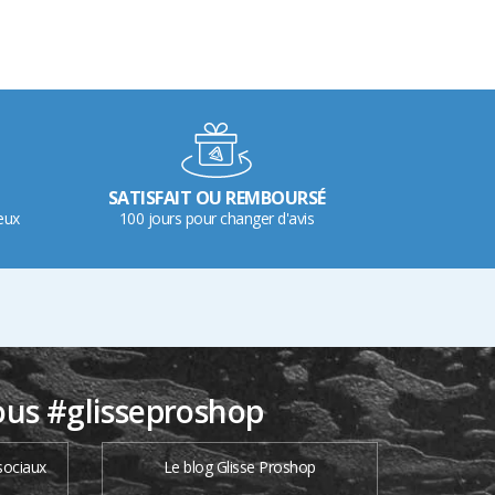
SATISFAIT OU REMBOURSÉ
eux
100 jours pour changer d'avis
ous #glisseproshop
sociaux
Le blog Glisse Proshop