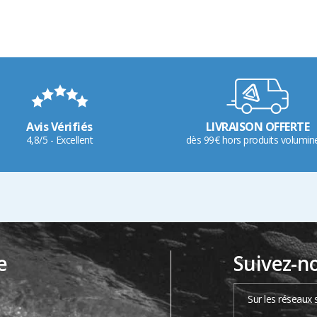
Avis Vérifiés
LIVRAISON OFFERTE
4,8/5 - Excellent
dès 99€ hors produits volumin
e
Suivez-n
…
Sur les réseaux 