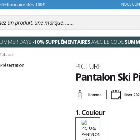
s 99€
NOUS CONT
SUMMER DAYS
-10% SUPPLÉMENTAIRES
AVEC LE CODE
SUMM
 Tobacco
Marque
PICTURE
Pantalon Ski P
Les
avis
Homme
Hiver 20
clients
1.
Couleur