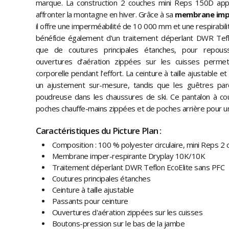
marque. La construction 2 couches mini Reps 150D app
affronter la montagne en hiver. Grâce à sa
membrane impe
il offre une imperméabilité de 10 000 mm et une respirabi
bénéficie également d’un traitement déperlant DWR Tefl
que de coutures principales étanches, pour repousse
ouvertures d’aération zippées sur les cuisses perme
corporelle pendant l’effort. La ceinture à taille ajustable e
un ajustement sur-mesure, tandis que les guêtres pare-
poudreuse dans les chaussures de ski. Ce pantalon à c
poches chauffe-mains zippées et de poches arrière pour u
Caractéristiques du Picture Plan :
Composition : 100 % polyester circulaire, mini Reps 
Membrane imper-respirante Dryplay 10K/10K
Traitement déperlant DWR Teflon EcoElite sans PFC
Coutures principales étanches
Ceinture à taille ajustable
Passants pour ceinture
Ouvertures d'aération zippées sur les cuisses
Boutons-pression sur le bas de la jambe