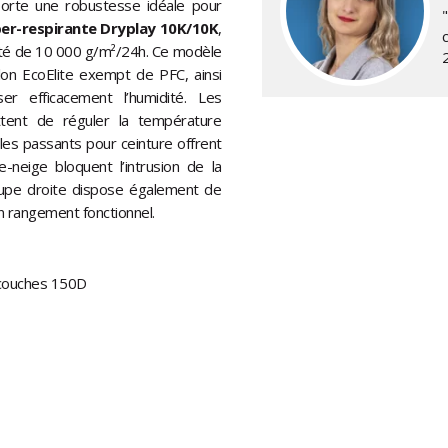
orte une robustesse idéale pour
r-respirante Dryplay 10K/10K
,
lité de 10 000 g/m²/24h. Ce modèle
on EcoElite exempt de PFC, ainsi
r efficacement l’humidité. Les
ttent de réguler la température
t les passants pour ceinture offrent
neige bloquent l’intrusion de la
oupe droite dispose également de
n rangement fonctionnel.
2 couches 150D