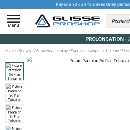
Livraison offerte dè
Toggle
navigation
Menu
PROLONGATION
- 
Accueil
/
Snow ski
/
Snow wear homme
/
Pantalons salopettes homme
/
Plan