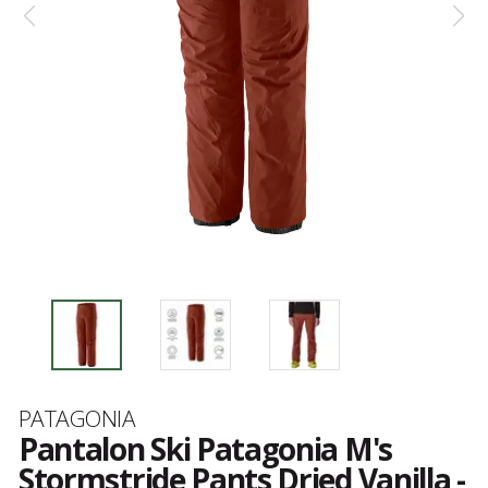
Marque
PATAGONIA
Pantalon Ski Patagonia M's
Stormstride Pants Dried Vanilla -