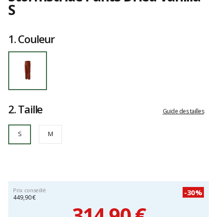
S
Référence
29986-
Les
DVL-
avis
1.
Couleur
S
clients
S
2.
Taille
Guide des tailles
S
M
Prix conseillé
-30%
449,90 €
314,90 €