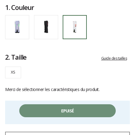
avis
1.
Couleur
clients
2.
Taille
Guide des tailles
XS
Merci de sélectionner les caractéristiques du produit.
EPUISÉ