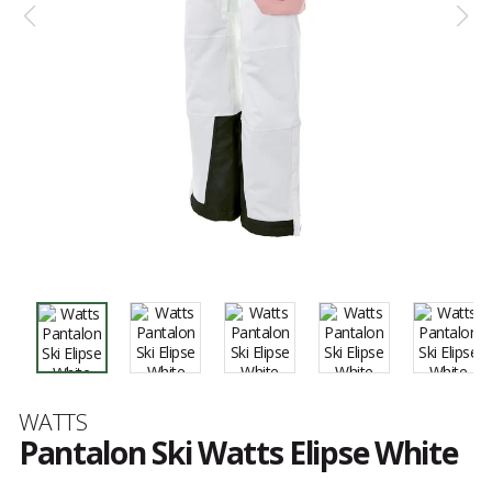
Marque
WATTS
Pantalon Ski Watts Elipse White
Les