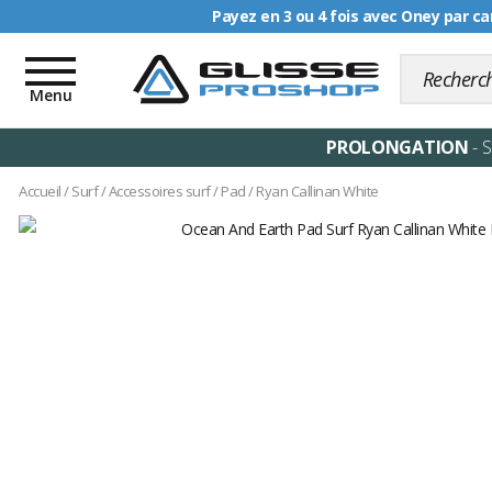
Livraison offerte dè
Toggle
navigation
Menu
PROLONGATION
- 
Accueil
/
Surf
/
Accessoires surf
/
Pad
/
Ryan Callinan White