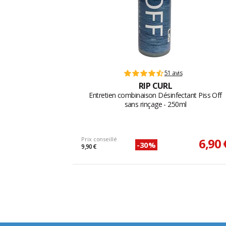
51 avis
RIP CURL
Entretien combinaison Désinfectant Piss Off
sans rinçage - 250ml
Prix conseillé
6,90 
-30%
9,90 €