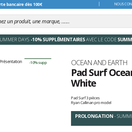
s 99€
NOUS CONT
SUMMER DAYS
-10% SUPPLÉMENTAIRES
AVEC LE CODE
SUMM
Marque
OCEAN AND EARTH
-10% supp
Pad Surf Ocea
White
Les
avis
Pad Surf 3 pièces
clients
Ryan Callinan pro model
PROLONGATION
- SUMM