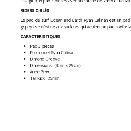
Il s'agit d'un pad 3 pièces avec une arche de 7mm et un tai
RIDERS CIBLÉS
Le pad de surf Ocean and Earth Ryan Callinan est un pa
grip qui se déstine aux surfeurs qui veulent un pad confort
CARACTERISTIQUES
Pad 3 pièces
Pro model Ryan Callinan
Dimond Groove
Dimensions : (35m x 29cm)
Arch : 7mm
Tail Kick : 25mm