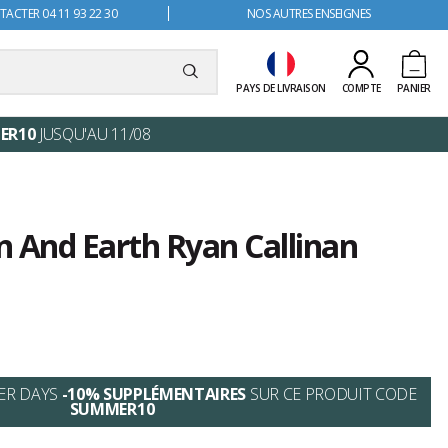
ACTER 04 11 93 22 30
NOS AUTRES ENSEIGNES
PAYS DE LIVRAISON
COMPTE
PANIER
ER10
JUSQU'AU 11/08
n And Earth Ryan Callinan
ER DAYS
-10% SUPPLÉMENTAIRES
SUR CE PRODUIT CODE
SUMMER10