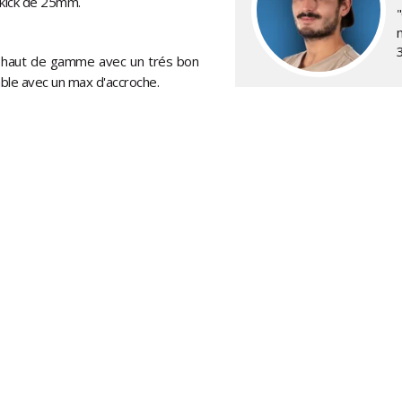
l kick de 25mm.
d haut de gamme avec un trés bon
able avec un max d'accroche.