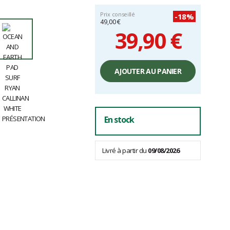
Prix conseillé
-18%
49,00 €
39,90 €
Prix
unitaire,
AJOUTER AU PANIER
hors
frais
En stock
Livré à partir du
09/08/2026