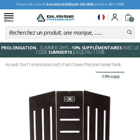
Livraison offerte dès 99€
Toggle
0
navigation
Menu
PROLONGATION
- SUMMER DAYS
-10% SUPPLÉMENTAIRES
AVEC LE
CODE
SUMMER10
JUSQU'AU 11/08
Accueil
/
Surf
/
Accessoires surf
/
Pad
/
Down The Line Center Deck
-10% supp