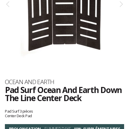
Marque
OCEAN AND EARTH
Pad Surf Ocean And Earth Down
The Line Center Deck
Les
avis
Pad Surf 3 pièces
clients
Center Deck Pad
PROLONGATION
- SUMMER DAYS
-10% SUPPLÉMENTAIRES