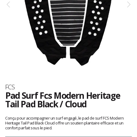
Marque
FCS
Pad Surf Fcs Modern Heritage
Tail Pad Black / Cloud
Les
avis
Conçu pour accompagner un surf engagé, le pad de surf FCS Modern
clients
Heritage Tail Pad Black Cloud offre un soutien plantaire efficace et un
confort parfait sous le pied.