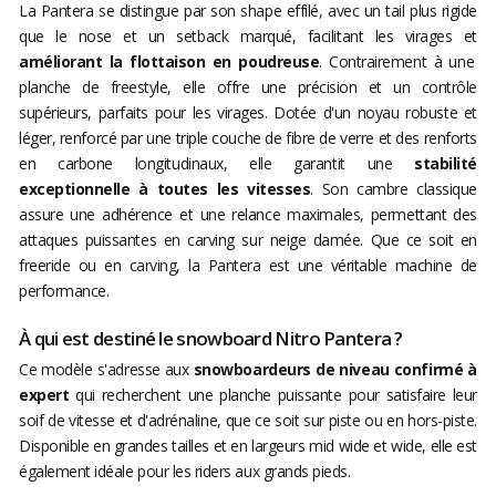
La Pantera se distingue par son shape effilé, avec un tail plus rigide
que le nose et un setback marqué, facilitant les virages et
améliorant la flottaison en poudreuse
. Contrairement à une
planche de freestyle, elle offre une précision et un contrôle
supérieurs, parfaits pour les virages. Dotée d'un noyau robuste et
léger, renforcé par une triple couche de fibre de verre et des renforts
en carbone longitudinaux, elle garantit une
stabilité
exceptionnelle à toutes les vitesses
. Son cambre classique
assure une adhérence et une relance maximales, permettant des
attaques puissantes en carving sur neige damée. Que ce soit en
freeride ou en carving, la Pantera est une véritable machine de
performance.
À qui est destiné le snowboard Nitro Pantera ?
Ce modèle s'adresse aux
snowboardeurs de niveau confirmé à
expert
qui recherchent une planche puissante pour satisfaire leur
soif de vitesse et d'adrénaline, que ce soit sur piste ou en hors-piste.
Disponible en grandes tailles et en largeurs mid wide et wide, elle est
également idéale pour les riders aux grands pieds.