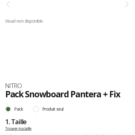
Visuel non disponible.
Marque
NITRO
Pack Snowboard Pantera + Fix
Les
avis
Pack
Produit seul
clients
1.
Taille
Trouver ma taille