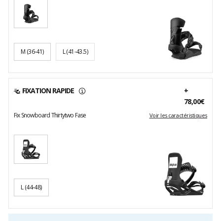
M
(36-41)
L
(41-43.5)
FIXATION RAPIDE
+
78,00€
Fix Snowboard Thirtytwo Fase
Voir les caractéristiques
L
(44-48)