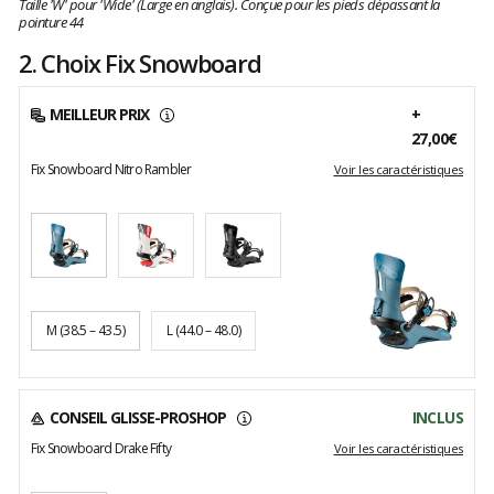
Taille 'W' pour 'Wide' (Large en anglais). Conçue pour les pieds dépassant la
pointure 44
2. Choix Fix Snowboard
MEILLEUR PRIX
+
27,00€
Fix Snowboard Nitro Rambler
Voir les caractéristiques
M
(38.5 – 43.5)
L
(44.0 – 48.0)
CONSEIL GLISSE-PROSHOP
INCLUS
Fix Snowboard Drake Fifty
Voir les caractéristiques