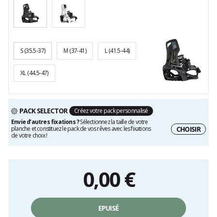
S
(35.5-37)
M
(37-41)
L
(41.5-44)
XL
(44.5-47)
PACK SELECTOR
Créez votre pack personnalisé
Envie d’autres fixations ?
Sélectionnez la taille de votre
CHOISIR
planche et constituez le pack de vos rêves avec les fixations
de votre choix !
0,00
€
EPUISÉ