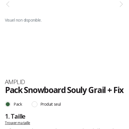
Visuel non disponible.
Marque
AMPLID
Pack Snowboard Souly Grail + Fix
Les
avis
Pack
Produit seul
clients
1.
Taille
Trouver ma taille