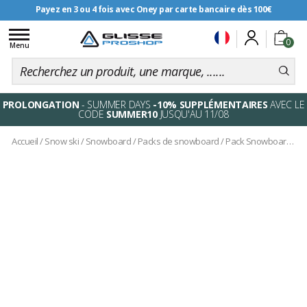
Payez en 3 ou 4 fois avec Oney par carte bancaire dès 100€
Livraison offerte dès 99€
Toggle
0
navigation
Menu
PROLONGATION
- SUMMER DAYS
-10% SUPPLÉMENTAIRES
AVEC LE
CODE
SUMMER10
JUSQU'AU 11/08
Accueil
/
Snow ski
/
Snowboard
/
Packs de snowboard
/
Pack Snowboard Souly Grail + Fix