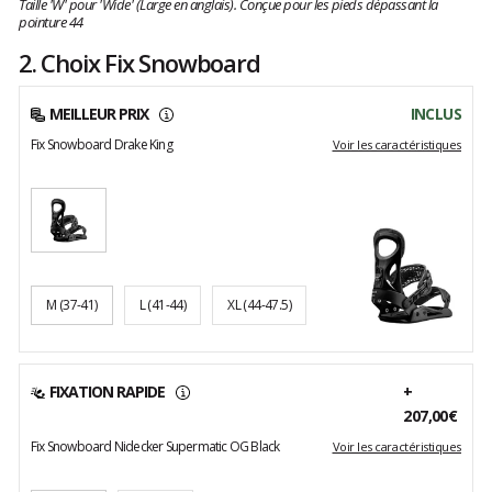
Taille 'W' pour 'Wide' (Large en anglais). Conçue pour les pieds dépassant la
pointure 44
2. Choix Fix Snowboard
MEILLEUR PRIX
INCLUS
Fix Snowboard Drake King
Voir les caractéristiques
M
(37-41)
L
(41-44)
XL
(44-47.5)
FIXATION RAPIDE
+
207,00€
Fix Snowboard Nidecker Supermatic OG Black
Voir les caractéristiques