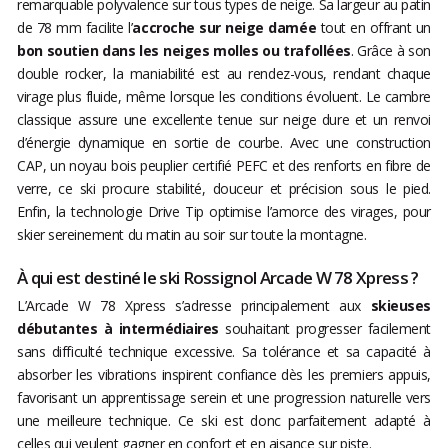
remarquable polyvalence sur tous types de neige. Sa largeur au patin
de 78 mm facilite l’
accroche sur neige damée
tout en offrant un
bon soutien dans les neiges molles ou trafollées
. Grâce à son
double rocker, la maniabilité est au rendez-vous, rendant chaque
virage plus fluide, même lorsque les conditions évoluent. Le cambre
classique assure une excellente tenue sur neige dure et un renvoi
d’énergie dynamique en sortie de courbe. Avec une construction
CAP, un noyau bois peuplier certifié PEFC et des renforts en fibre de
verre, ce ski procure stabilité, douceur et précision sous le pied.
Enfin, la technologie Drive Tip optimise l’amorce des virages, pour
skier sereinement du matin au soir sur toute la montagne.
À qui est destiné le ski Rossignol Arcade W 78 Xpress ?
L’Arcade W 78 Xpress s’adresse principalement aux
skieuses
débutantes à intermédiaires
souhaitant progresser facilement
sans difficulté technique excessive. Sa tolérance et sa capacité à
absorber les vibrations inspirent confiance dès les premiers appuis,
favorisant un apprentissage serein et une progression naturelle vers
une meilleure technique. Ce ski est donc parfaitement adapté à
celles qui veulent gagner en confort et en aisance sur piste.