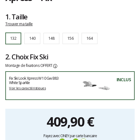
Les
avis
1.
Taille
clients
Trouver ma taille
132
140
148
156
164
2. Choix Fix Ski
Montage de fixations OFFERT
Fix Ski Look Xpress W 10 Gw B83
INCLUS
White Sparkle
Voir les caractéristiques
409,90
€
Payez avec ONEY par carte bancaire