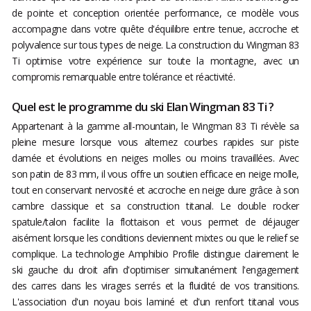
de pointe et conception orientée performance, ce modèle vous
accompagne dans votre quête d'équilibre entre tenue, accroche et
polyvalence sur tous types de neige. La construction du Wingman 83
Ti optimise votre expérience sur toute la montagne, avec un
compromis remarquable entre tolérance et réactivité.
Quel est le programme du ski Elan Wingman 83 Ti ?
Appartenant à la gamme all-mountain, le Wingman 83 Ti révèle sa
pleine mesure lorsque vous alternez courbes rapides sur piste
damée et évolutions en neiges molles ou moins travaillées. Avec
son patin de 83 mm, il vous offre un soutien efficace en neige molle,
tout en conservant nervosité et accroche en neige dure grâce à son
cambre classique et sa construction titanal. Le double rocker
spatule/talon facilite la flottaison et vous permet de déjauger
aisément lorsque les conditions deviennent mixtes ou que le relief se
complique. La technologie Amphibio Profile distingue clairement le
ski gauche du droit afin d'optimiser simultanément l'engagement
des carres dans les virages serrés et la fluidité de vos transitions.
L'association d'un noyau bois laminé et d'un renfort titanal vous