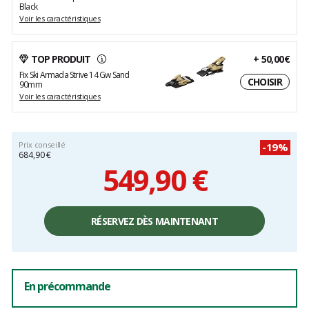
Black
Voir les caractéristiques
TOP PRODUIT
+
50,00€
Fix Ski Armada Strive 14 Gw Sand
CHOISIR
90mm
Voir les caractéristiques
Prix conseillé
-
19
%
684,90 €
549,90
€
RÉSERVEZ DÈS MAINTENANT
En précommande