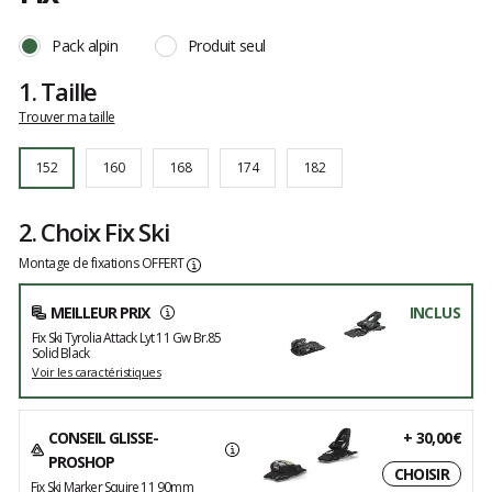
Les
avis
Pack alpin
Produit seul
clients
1.
Taille
Trouver ma taille
152
160
168
174
182
2. Choix Fix Ski
Montage de fixations OFFERT
MEILLEUR PRIX
INCLUS
Fix Ski Tyrolia Attack Lyt 11 Gw Br.85
Solid Black
Voir les caractéristiques
CONSEIL GLISSE-
+
30,00€
PROSHOP
CHOISIR
Fix Ski Marker Squire 11 90mm