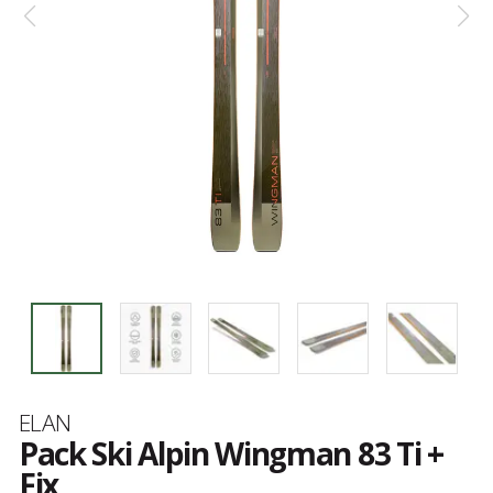
Marque
ELAN
Pack Ski Alpin Wingman 83 Ti +
Fix