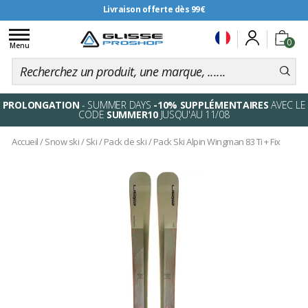
Livraison offerte dès 99€
Toggle
0
navigation
Menu
PROLONGATION
- SUMMER DAYS
-10% SUPPLÉMENTAIRES
AVEC LE
CODE
SUMMER10
JUSQU'AU 11/08
Accueil
/
Snow ski
/
Ski
/
Pack de ski
/
Pack Ski Alpin Wingman 83 Ti + Fix