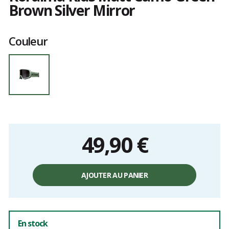
Brown Silver Mirror
Les
avis
Couleur
clients
49,90 €
Prix
unitaire,
AJOUTER AU PANIER
hors
frais
En stock