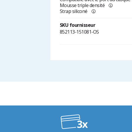
Mousse triple densité
Strap siliconé
SKU fournisseur
852113-151081-OS