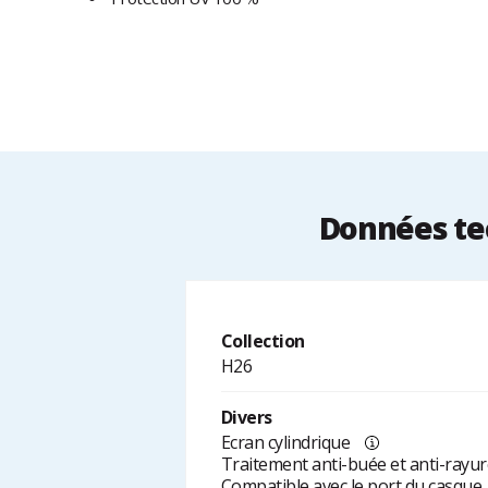
Données te
Collection
H26
Divers
Ecran cylindrique
Traitement anti-buée et anti-rayu
Compatible avec le port du casque