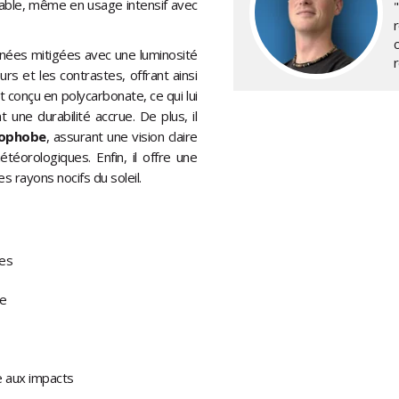
cable, même en usage intensif avec
urnées mitigées avec une luminosité
rs et les contrastes, offrant ainsi
st conçu en polycarbonate, ce qui lui
une durabilité accrue. De plus, il
rophobe
, assurant une vision claire
téorologiques. Enfin, il offre une
 rayons nocifs du soleil.
tes
ne
e aux impacts