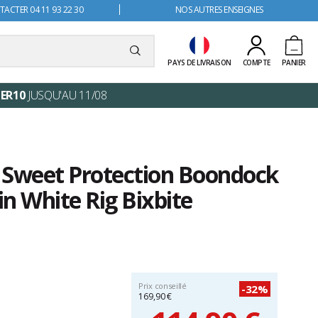
ACTER 04 11 93 22 30
NOS AUTRES ENSEIGNES
PAYS DE LIVRAISON
COMPTE
PANIER
ER10
JUSQU'AU 11/08
 Sweet Protection Boondock
in White Rig Bixbite
Prix conseillé
-32%
169,90 €