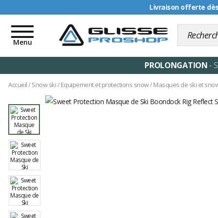
Livraison offerte dè
Toggle
navigation
Menu
PROLONGATION
- 
Accueil
/
Snow ski
/
Equipement et protections snow
/
Masques de ski et sno