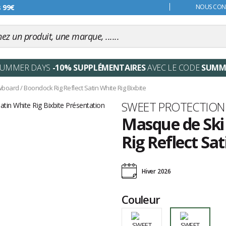
s 99€
NOUS CONT
SUMMER DAYS
-10% SUPPLÉMENTAIRES
AVEC LE CODE
SUMM
wboard
/
Boondock Rig Reflect Satin White Rig Bixbite
Marque
SWEET PROTECTION
Masque de Ski
Rig Reflect Sat
Les
avis
Hiver 2026
clients
Couleur