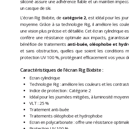
siliconé assure une adhérence fiable et un maintien impec
un casque de ski.
L’écran Rig Bixbite, de
catégorie 2
, est idéal pour les jo
moyenne. Grâce à sa technologie Rig, il améliore les couleu
une vision plus précise et détaillée. Cet écran cylindrique e
confère une résistance optimale aux impacts, garantissant 
bénéficie de traitements
anti-buée, oléophobe et hyd
et sans obstruction, quelles que soient les conditions mé
protection UV 100 %, protégeant efficacement vos yeux des
Caractéristiques de l'écran Rig Bixbite :
Ecran cylindrique
Technologie Rig : améliore les couleurs et les contras
Indice de protection : Catégorie 2
Idéal pour les journées mitigées, à luminosité moyen
VLT : 25 %
Traitement anti-buée
Traitements oléophobe et hydrophobe
Ecran en polycarbonate : offre une résistance optimal
Protection UV 100 %