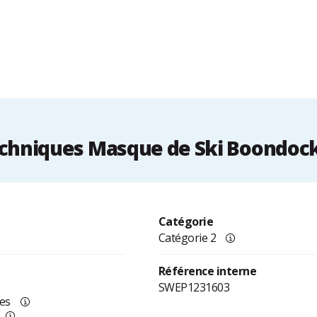
chniques Masque de Ski Boondock 
Catégorie
Catégorie 2
Référence interne
SWEP1231603
res