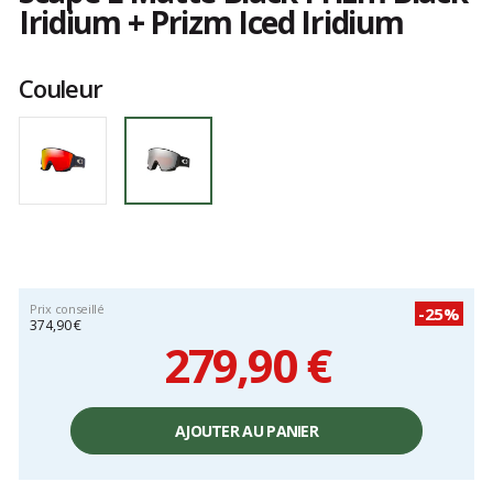
Iridium + Prizm Iced Iridium
Les
avis
Couleur
clients
Prix conseillé
-25%
374,90 €
279,90 €
Prix
unitaire,
AJOUTER AU PANIER
hors
frais