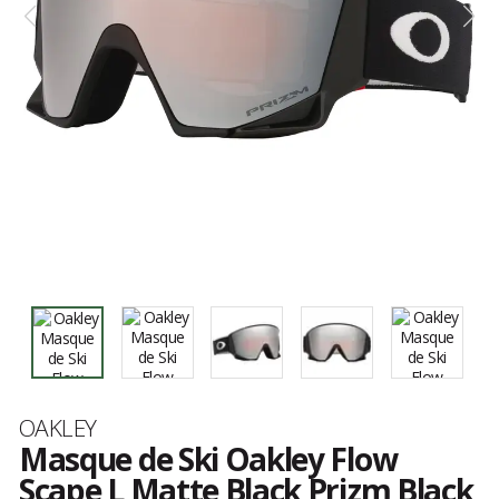
Marque
OAKLEY
Masque de Ski Oakley Flow
Scape L Matte Black Prizm Black