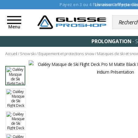
Livraison offerte dè
Toggle
navigation
Menu
PROLONGATION
- 
Accueil
/
Snow ski
/
Equipement et protections snow
/
Masques de ski et sno