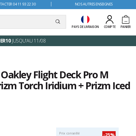
ACTER 04 11 93 22 30
NOS AUTRES ENSEIGNES
PAYS DE LIVRAISON
COMPTE
PANIER
ER10
JUSQU'AU 11/08
 Oakley Flight Deck Pro M
izm Torch Iridium + Prizm Iced
Prix conseillé
-25%