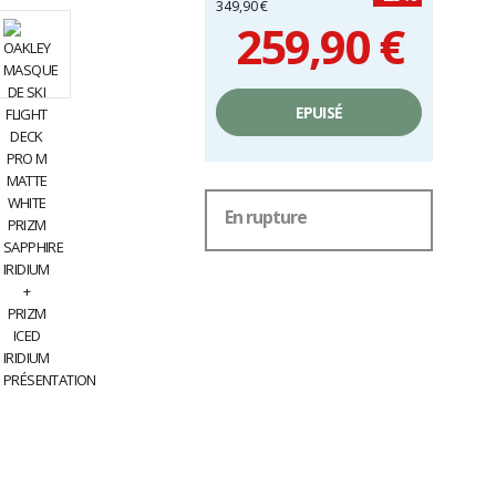
349,90 €
259,90 €
Prix
unitaire,
EPUISÉ
hors
frais
En rupture