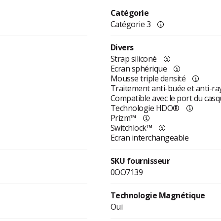
Catégorie
Catégorie 3
Divers
Strap siliconé
Ecran sphérique
Mousse triple densité
Traitement anti-buée et anti-ra
Compatible avec le port du cas
Technologie HDO®
Prizm™
Switchlock™
Ecran interchangeable
SKU fournisseur
0OO7139
Technologie Magnétique
Oui