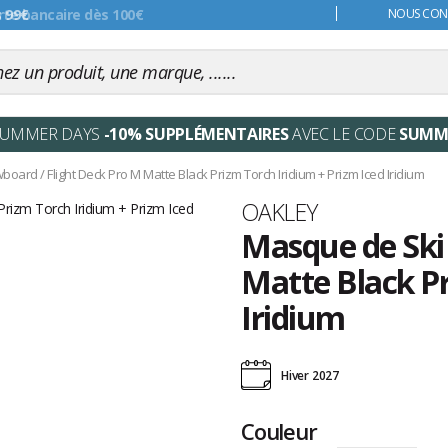
s 99€
NOUS CONT
SUMMER DAYS
-10% SUPPLÉMENTAIRES
AVEC LE CODE
SUMM
wboard
/
Flight Deck Pro M Matte Black Prizm Torch Iridium + Prizm Iced Iridium
Marque
OAKLEY
Masque de Ski
Matte Black Pr
Iridium
Les
avis
Hiver 2027
clients
Couleur