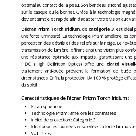
optimal au contact de la peau. Son bandeau siliconé ajustab
sur le casque ou le bonnet. Grâce à la technologie magné
devient simple et rapide afin d’adapter votre vision aux var
L’
écran Prizm Torch Iridium
, de
catégorie 3
, est idéal
une forte luminosité. La technologie Prizm améliore les co
perception des détails et des reliefs sur la neige. Le revête
transmission de lumière, offrant ainsi une vision plus conf
une résistance optimale aux impacts, garantissant une p
HDO (High Definition Optics) offre une
clarté visuel
traitement anti-buée prévient la formation de buée 
circonstances. Enfin, la protection UV 100 % protège effic
du soleil.
Caractéristiques de l'écran Prizm Torch Iridium :
Ecran sphérique
Technologie Prizm : améliore les contrastes
Indice de protection : Catégorie 3
Idéal pour les journées ensoleillées, à forte luminosité
VLT : 17 %