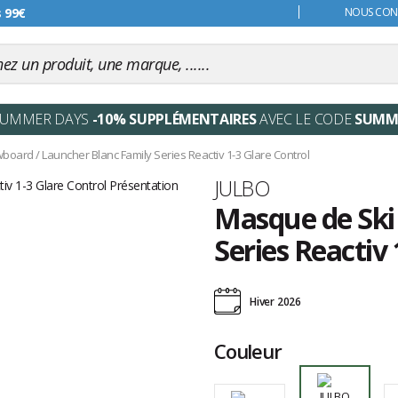
s 99€
NOUS CONT
SUMMER DAYS
-10% SUPPLÉMENTAIRES
AVEC LE CODE
SUMM
wboard
/
Launcher Blanc Family Series Reactiv 1-3 Glare Control
Marque
JULBO
Masque de Ski
Series Reactiv 
Les
avis
Hiver 2026
clients
Couleur