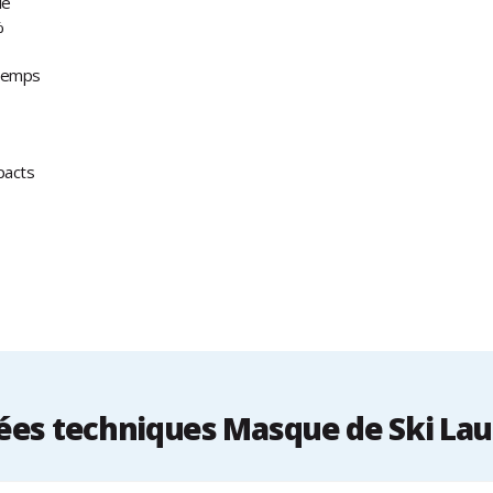
le
%
 temps
pacts
es techniques Masque de Ski La