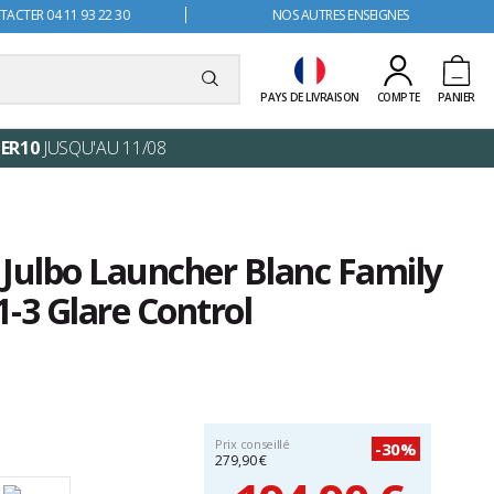
ACTER 04 11 93 22 30
NOS AUTRES ENSEIGNES
PAYS DE LIVRAISON
COMPTE
PANIER
ER10
JUSQU'AU 11/08
 Julbo Launcher Blanc Family
1-3 Glare Control
Prix conseillé
-30%
279,90 €