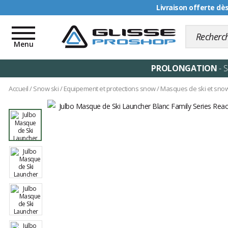
Livraison offerte dè
Toggle
navigation
Menu
PROLONGATION
- 
Accueil
/
Snow ski
/
Equipement et protections snow
/
Masques de ski et sno