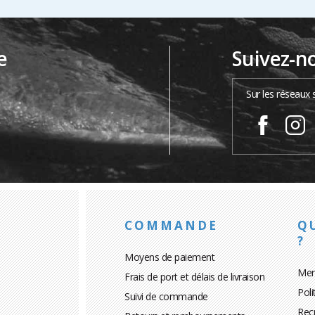
e
Suivez-n
…
Sur les réseaux 
COMMANDE
Q
?
Moyens de paiement
Men
Frais de port et délais de livraison
Poli
Suivi de commande
Rec