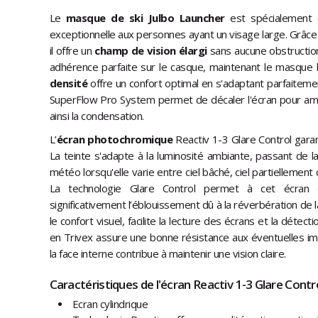
Le
masque de ski Julbo Launcher
est spécialement c
exceptionnelle aux personnes ayant un visage large. Grâce 
il offre un
champ de vision élargi
sans aucune obstruction.
adhérence parfaite sur le casque, maintenant le masque 
densité
offre un confort optimal en s'adaptant parfaitemen
SuperFlow Pro System permet de décaler l'écran pour amélior
ainsi la condensation.
L’
écran photochromique
Reactiv 1-3 Glare Control garan
La teinte s'adapte à la luminosité ambiante, passant de la
météo lorsqu'elle varie entre ciel bâché, ciel partiellemen
La technologie Glare Control permet à cet écran d'
significativement l’éblouissement dû à la réverbération de la
le confort visuel, facilite la lecture des écrans et la détec
en Trivex assure une bonne résistance aux éventuelles im
la face interne contribue à maintenir une vision claire.
Caractéristiques de l'écran Reactiv 1-3 Glare Contro
Ecran cylindrique