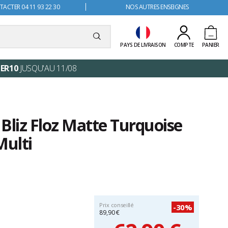
ACTER 04 11 93 22 30
NOS AUTRES ENSEIGNES
PAYS DE LIVRAISON
COMPTE
PANIER
ER10
JUSQU'AU 11/08
Bliz Floz Matte Turquoise
ulti
Prix conseillé
-30%
89,90 €