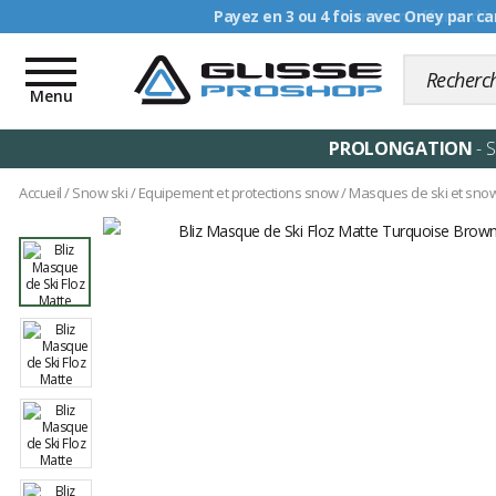
Livraison offerte dè
Toggle
navigation
Menu
PROLONGATION
- 
Accueil
/
Snow ski
/
Equipement et protections snow
/
Masques de ski et sno