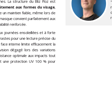
es. La structure du Bliz Floz est
aitement aux formes du visage
,
fre un maintien fiable, même lors de
e masque convient parfaitement aux
bilité renforcée.
ux journées ensoleillées et à forte
rastes pour une lecture précise du
 face interne limite efficacement la
ision dégagé lors des variations
sistance optimale aux impacts tout
ntit une protection UV 100 % pour