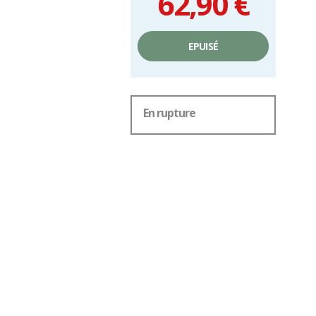
62,90 €
Prix
unitaire,
EPUISÉ
hors
frais
En rupture