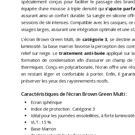
spécialement conçus pour faciliter le passage des branch
équipée d'une mousse à triple densité qui
s'ajuste parf
assurant ainsi un confort durable. Sa sangle en silicone of
sessions de ski intenses. Compatible avec les casques, c
visages larges, assurant une intégration optimale et une sta
L’écran Brown Green Multi, de
catégorie 3
, se destine a
luminosité. Sa base marron favorise la perception des cont
relief sur neige. Le
traitement anti-buée
appliqué sur la
formation de condensation afin d’assurer un champ de v
thermiques. Conçu en polycarbonate, l’écran offre une ré
en restant léger et confortable à porter. Enfin, il gara
préserver les yeux des rayonnements nocifs.
Caractéristiques de l'écran Brown Green Multi :
Ecran sphérique
Indice de protection : Catégorie 3
Idéal pour les journées ensoleillées, à forte luminosité
VLT : 15 %
Base Marron