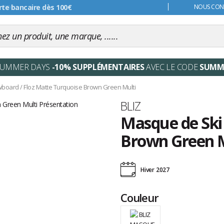
s 99€
NOUS CONT
SUMMER DAYS
-10% SUPPLÉMENTAIRES
AVEC LE CODE
SUMM
wboard
/
Floz Matte Turquoise Brown Green Multi
Marque
BLIZ
Masque de Ski 
Brown Green M
Les
avis
Hiver 2027
clients
Couleur