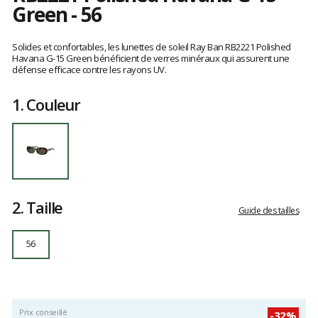
Green - 56
Référence
RB2221-
Les
902/3156
avis
Solides et confortables, les lunettes de soleil Ray Ban RB2221 Polished
56
clients
Havana G-15 Green bénéficient de verres minéraux qui assurent une
défense efficace contre les rayons UV.
1.
Couleur
2.
Taille
Guide des tailles
56
Prix conseillé
-32%