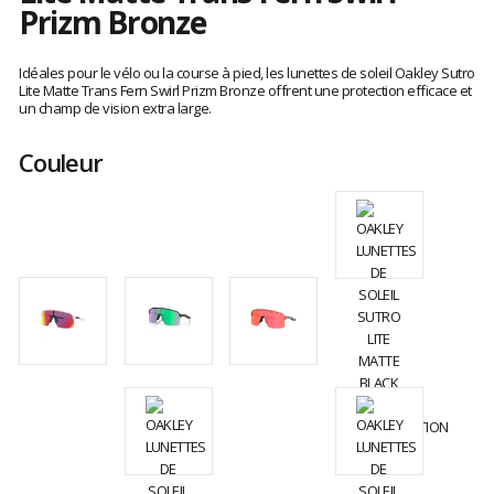
Prizm Bronze
Les
avis
Idéales pour le vélo ou la course à pied, les lunettes de soleil Oakley Sutro
clients
Lite Matte Trans Fern Swirl Prizm Bronze offrent une protection efficace et
un champ de vision extra large.
Couleur