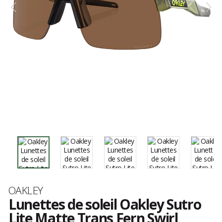
Marque
OAKLEY
Lunettes de soleil Oakley Sutro
Lite Matte Trans Fern Swirl