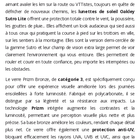
aimant avaler les km sur la route ou VTTistes, toujours en quête de
défricher de nouveaux chemins, les
lunettes de soleil Oakley
Sutro Lite
offrent une protection totale contre le vent, la poussière,
les gouttes de pluie... Elles affichent un look audacieux qui sied aussi
à tous ceux qui pratiquent la course à pied sur les trottoirs en ville,
sur les sentiers à la montagne. Elles sont la version demi-cerclée de
la gamme Sutro et leur champ de vision extra large permet de voir
clairement l'environnement qui vous entoure. Elles permettent de
rouler et courir en toute confiance, peu importe les intempéries ou
les obstacles.
Le verre Prizm Bronze, de
catégorie 3
, est spécifiquement conçu
pour offrir une expérience visuelle améliorée lors des journées
ensoleillées à forte luminosité. Fabriqué en polycarbonate, il se
distingue par sa légèreté et sa résistance aux impacts. La
technologie
Prizm
intégrée augmente les contrastes et la
luminosité, permettant une perception visuelle plus nette et plus
précise. Sa base bronze améliore les couleurs, rendant chaque détail
plus net. Ce verre offre également une
protection anti-UV
,
bloquant efficacement les rayons UVA, UVB et UVC, ainsi que la