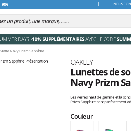
s 99€
NOUS CONT
SUMMER DAYS
-10% SUPPLÉMENTAIRES
AVEC LE CODE
SUMM
e Matte Navy Prizm Sapphire
Marque
OAKLEY
Lunettes de so
Navy Prizm Sa
Les
avis
Les verres haut de gamme et la conce
clients
Prizm Sapphire sont parfaitement ada
Couleur