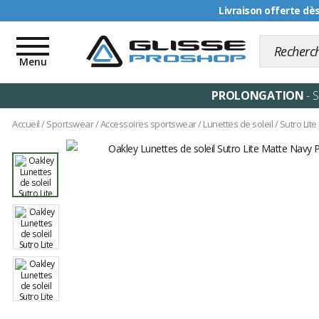
Livraison offerte dè
Toggle
navigation
Menu
PROLONGATION
- 
Accueil
/
Sportswear
/
Accessoires sportswear
/
Lunettes de soleil
/
Sutro Lit