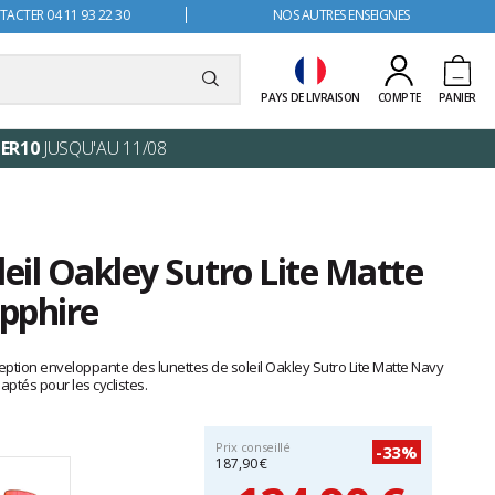
ACTER 04 11 93 22 30
NOS AUTRES ENSEIGNES
PAYS DE LIVRAISON
COMPTE
PANIER
ER10
JUSQU'AU 11/08
leil Oakley Sutro Lite Matte
pphire
ption enveloppante des lunettes de soleil Oakley Sutro Lite Matte Navy
ptés pour les cyclistes.
Prix conseillé
-33%
187,90 €