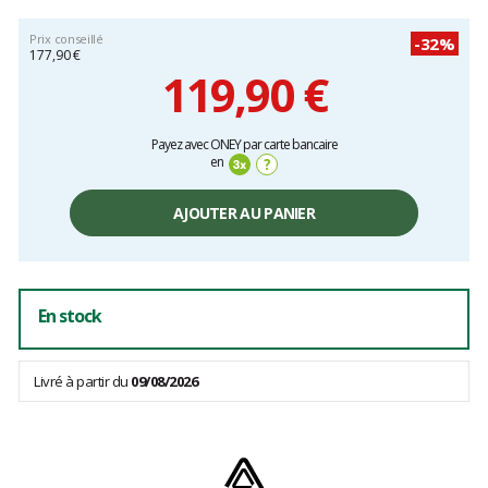
Prix conseillé
-32%
177,90 €
119,90 €
Prix
Payez avec ONEY par carte bancaire
unitaire,
en
?
hors
frais
AJOUTER AU PANIER
En stock
Livré à partir du
09/08/2026