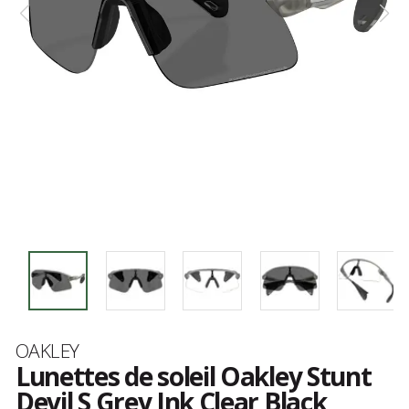
Marque
OAKLEY
Lunettes de soleil Oakley Stunt
Devil S Grey Ink Clear Black