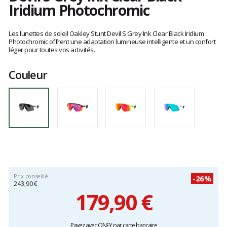
Iridium Photochromic
Les
avis
Les lunettes de soleil Oakley Stunt Devil S Grey Ink Clear Black Iridium
clients
Photochromic offrent une adaptation lumineuse intelligente et un confort
léger pour toutes vos activités.
Couleur
Prix conseillé
-26%
243,90 €
179,90 €
Prix
Payez avec ONEY par carte bancaire