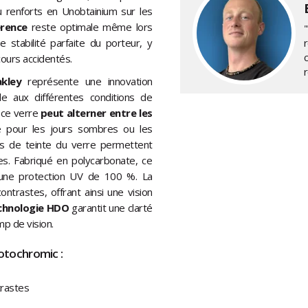
u renforts en Unobtainium sur les
rence
reste optimale même lors
 stabilité parfaite du porteur, y
cours accidentés.
kley
représente une innovation
lle aux différentes conditions de
 ce verre
peut alterner entre les
té pour les jours sombres ou les
ts de teinte du verre permettent
ces. Fabriqué en polycarbonate, ce
t une protection UV de 100 %. La
ntrastes, offrant ainsi une vision
chnologie HDO
garantit une clarté
mp de vision.
hotochromic :
trastes