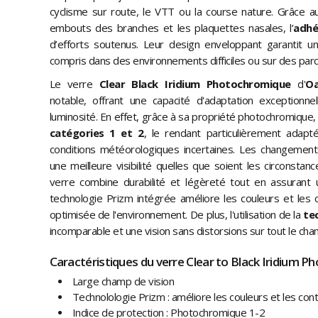
cyclisme sur route, le VTT ou la course nature. Grâce a
embouts des branches et les plaquettes nasales, l’
adhé
d’efforts soutenus. Leur design enveloppant garantit une
compris dans des environnements difficiles ou sur des par
Le verre
Clear Black Iridium Photochromique
d'
Oa
notable, offrant une capacité d'adaptation exceptionne
luminosité. En effet, grâce à sa propriété photochromique,
catégories 1 et 2
, le rendant particulièrement adap
conditions météorologiques incertaines. Les changemen
une meilleure visibilité quelles que soient les circonstan
verre combine durabilité et légèreté tout en assuran
technologie Prizm intégrée améliore les couleurs et les co
optimisée de l'environnement. De plus, l'utilisation de la
te
incomparable et une vision sans distorsions sur tout le cha
Caractéristiques du verre Clear to Black Iridium P
Large champ de vision
Technolologie Prizm : améliore les couleurs et les con
Indice de protection : Photochromique 1-2