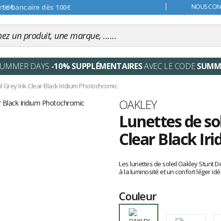
s 99€
NOUS CONT
SUMMER DAYS
-10% SUPPLÉMENTAIRES
AVEC LE CODE
SUMM
l Grey Ink Clear Black Iridium Photochromic
Marque
OAKLEY
Lunettes de so
Clear Black Ir
Les
avis
Les lunettes de soleil Oakley Stunt D
clients
à la luminosité et un confort léger idé
Couleur