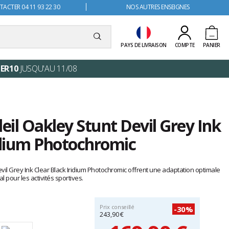
ACTER 04 11 93 22 30
NOS AUTRES ENSEIGNES
PAYS DE LIVRAISON
COMPTE
PANIER
ER10
JUSQU'AU 11/08
leil Oakley Stunt Devil Grey Ink
idium Photochromic
evil Grey Ink Clear Black Iridium Photochromic offrent une adaptation optimale
al pour les activités sportives.
Prix conseillé
-30%
243,90 €