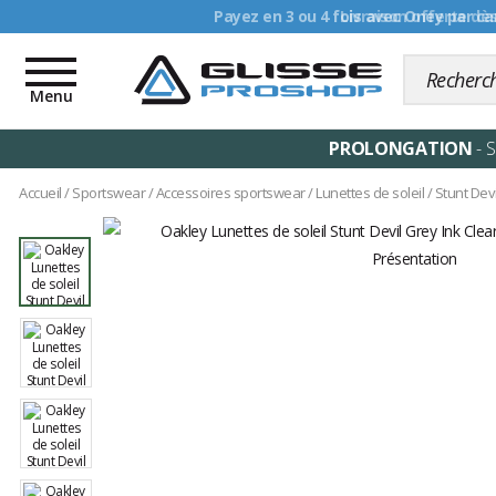
Livraison offerte dè
Toggle
navigation
Menu
PROLONGATION
- 
Accueil
/
Sportswear
/
Accessoires sportswear
/
Lunettes de soleil
/
Stunt Devi