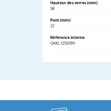
Hauteur des verres (mm)
58
Pont (mm)
22
Référence interne
OAKL1255099