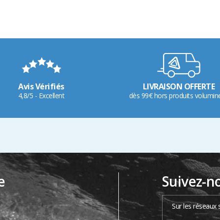
Avis Vérifiés
LIVRAISON OFFERTE
4,8/5 - Excellent
dès 99€ hors produits volumin
e
Suivez-n
…
Sur les réseaux 