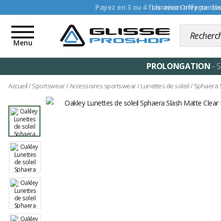
Livraison offerte dè
Toggle
navigation
Menu
PROLONGATION
- 
Accueil
/
Sportswear
/
Accessoires sportswear
/
Lunettes de soleil
/
Sphaera S