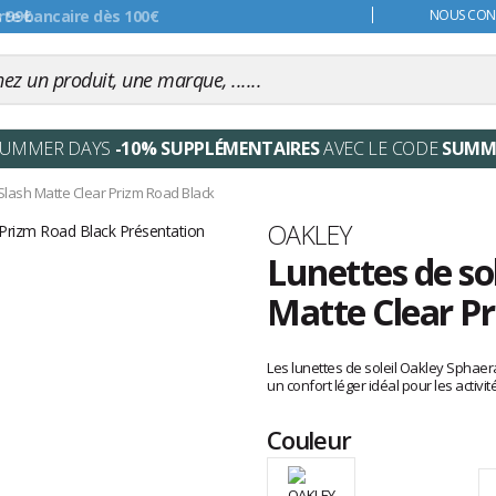
s 99€
NOUS CONT
SUMMER DAYS
-10% SUPPLÉMENTAIRES
AVEC LE CODE
SUMM
lash Matte Clear Prizm Road Black
Marque
OAKLEY
Lunettes de so
Matte Clear P
Les
avis
Les lunettes de soleil Oakley Sphaer
clients
un confort léger idéal pour les activit
Couleur