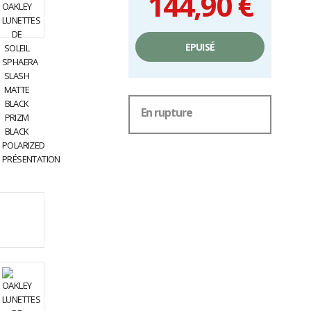
144,90 €
Prix
unitaire,
EPUISÉ
hors
frais
En rupture