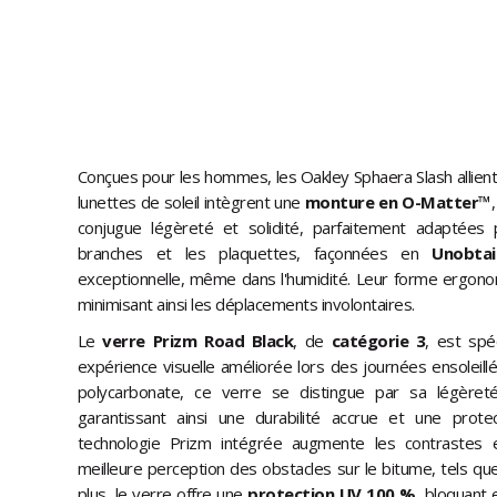
Conçues pour les hommes, les Oakley Sphaera Slash allien
lunettes de soleil intègrent une
monture en O-Matter™
conjugue légèreté et solidité, parfaitement adaptées p
branches et les plaquettes, façonnées en
Unobtai
exceptionnelle, même dans l'humidité. Leur forme ergonom
minimisant ainsi les déplacements involontaires.
Le
verre Prizm Road Black
, de
catégorie 3
, est spé
expérience visuelle améliorée lors des journées ensoleillé
polycarbonate, ce verre se distingue par sa légèret
garantissant ainsi une durabilité accrue et une prote
technologie Prizm intégrée augmente les contrastes e
meilleure perception des obstacles sur le bitume, tels que
plus, le verre offre une
protection UV 100 %
, bloquant