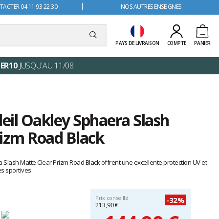
ACTER 04 11 93 22 30
NOS AUTRES ENSEIGNES
PAYS DE LIVRAISON
COMPTE
PANIER
ER10
JUSQU'AU 11/08
leil Oakley Sphaera Slash
rizm Road Black
a Slash Matte Clear Prizm Road Black offrent une excellente protection UV et
és sportives.
Prix conseillé
-32%
213,90 €