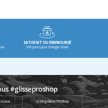
SATISFAIT OU REMBOURSÉ
eux
100 jours pour changer d'avis
ous #glisseproshop
sociaux
Le blog Glisse Proshop