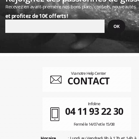
Recevez en avant-première nos bons plans, conseils, nouveautés
et profitez de 10€ offerts !
Via notre Help Center
CONTACT
Infoline
04 11 93 22 30
Fermé le 14/07 et le 15/08
Horaire
: Lundi au Vendredi 9h à 12h et 14h à