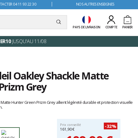
ACTER 04 11 93 22 30
NOS AUTRES ENSEIGNES
PAYS DE LIVRAISON
COMPTE
PANIER
ER10
JUSQU'AU 11/08
leil Oakley Shackle Matte
Prizm Grey
 Matte Hunter Green Prizm Grey allient légèreté durable et protection visuelle
n.
Prix conseillé
-32%
161,90 €