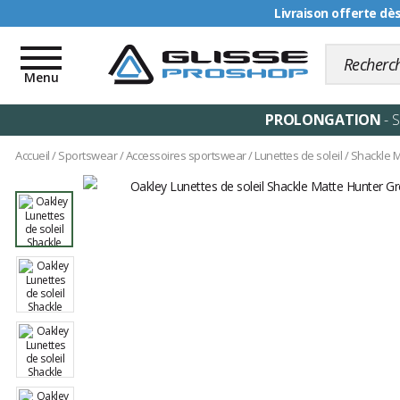
Livraison offerte dè
Toggle
navigation
Menu
PROLONGATION
- 
Accueil
/
Sportswear
/
Accessoires sportswear
/
Lunettes de soleil
/
Shackle M