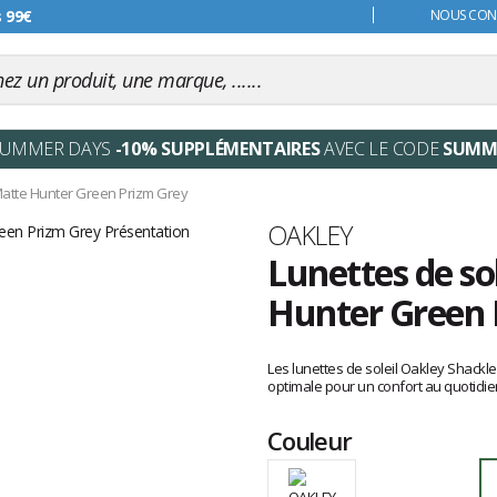
s 99€
NOUS CONT
SUMMER DAYS
-10% SUPPLÉMENTAIRES
AVEC LE CODE
SUMM
atte Hunter Green Prizm Grey
Marque
OAKLEY
Lunettes de so
Hunter Green 
Les
avis
Les lunettes de soleil Oakley Shackle
clients
optimale pour un confort au quotidie
Couleur