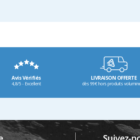
Avis Vérifiés
LIVRAISON OFFERTE
4,8/5 - Excellent
dès 99€ hors produits volumin
e
Suivez-n