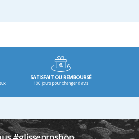
SATISFAIT OU REMBOURSÉ
eux
100 jours pour changer d'avis
ous #glisseproshop