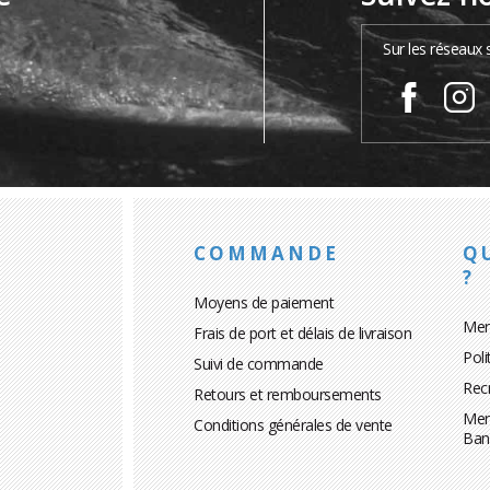
…
Sur les réseaux 
COMMANDE
Q
?
Moyens de paiement
Men
Frais de port et délais de livraison
Poli
Suivi de commande
Rec
Retours et remboursements
Men
Conditions générales de vente
Ban