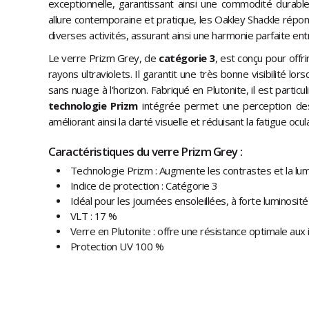
exceptionnelle, garantissant ainsi une commodité durable
allure contemporaine et pratique, les Oakley Shackle répo
diverses activités, assurant ainsi une harmonie parfaite entre
Le verre Prizm Grey, de
catégorie 3
, est conçu pour offri
rayons ultraviolets. Il garantit une très bonne visibilité lorsq
sans nuage à l'horizon. Fabriqué en Plutonite, il est partic
technologie Prizm
intégrée permet une perception des c
améliorant ainsi la clarté visuelle et réduisant la fatigue ocula
Caractéristiques du verre Prizm Grey :
Technologie Prizm : Augmente les contrastes et la lum
Indice de protection : Catégorie 3
Idéal pour les journées ensoleillées, à forte luminosité
VLT : 17 %
Verre en Plutonite : offre une résistance optimale aux
Protection UV 100 %