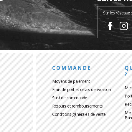
…
Sur les réseaux 
COMMANDE
Q
?
Moyens de paiement
Men
Frais de port et délais de livraison
Poli
Suivi de commande
Rec
Retours et remboursements
Men
Conditions générales de vente
Ban