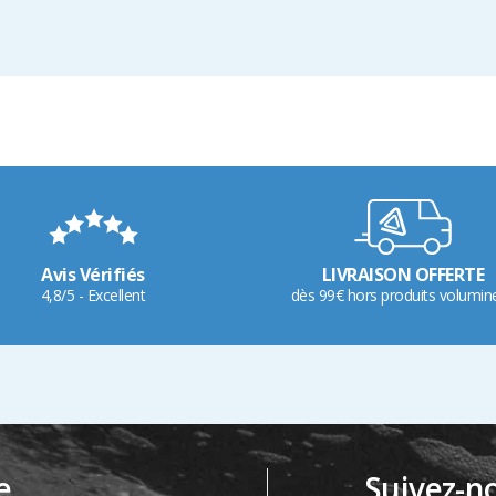
Avis Vérifiés
LIVRAISON OFFERTE
4,8/5 - Excellent
dès 99€ hors produits volumin
e
Suivez-n