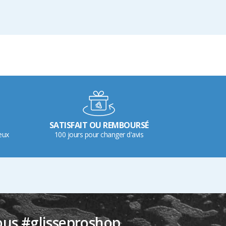
SATISFAIT OU REMBOURSÉ
eux
100 jours pour changer d'avis
ous #glisseproshop