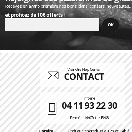
Recevez en avant-première nos bons plans, conseils, nouveautés
et profitez de 10€ offerts !
Via notre Help Center
CONTACT
Infoline
04 11 93 22 30
Fermé le 14/07 et le 15/08
Horaire
: Lundi au Vendredi 9h à 12h et 14h à