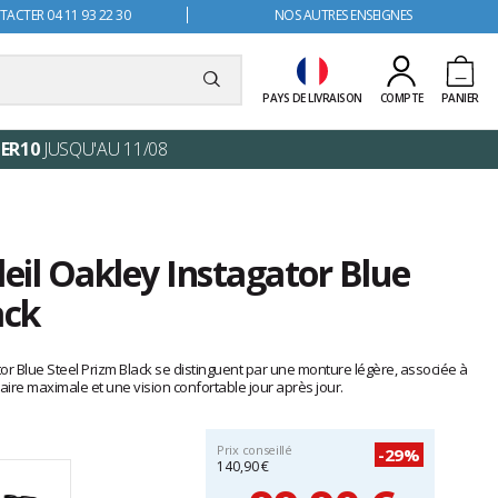
ACTER 04 11 93 22 30
NOS AUTRES ENSEIGNES
PAYS DE LIVRAISON
COMPTE
PANIER
ER10
JUSQU'AU 11/08
leil Oakley Instagator Blue
ack
tor Blue Steel Prizm Black se distinguent par une monture légère, associée à
aire maximale et une vision confortable jour après jour.
Prix conseillé
-29%
140,90 €