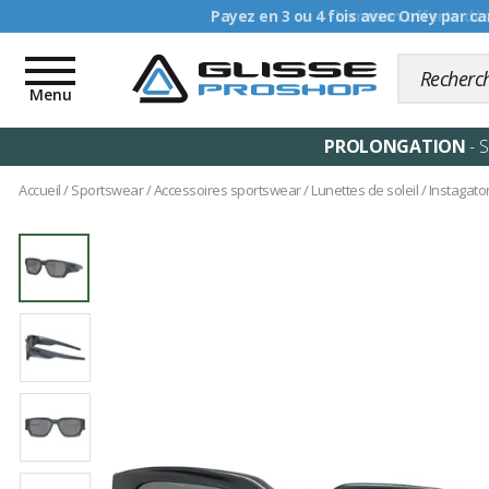
Livraison offerte dè
Toggle
navigation
Menu
PROLONGATION
- 
Accueil
/
Sportswear
/
Accessoires sportswear
/
Lunettes de soleil
/
Instagator