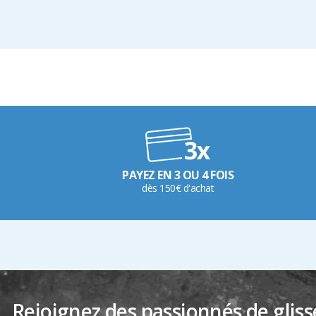
PAYEZ EN 3 OU 4 FOIS
dès 150€ d'achat
Rejoignez des passionnés de gliss