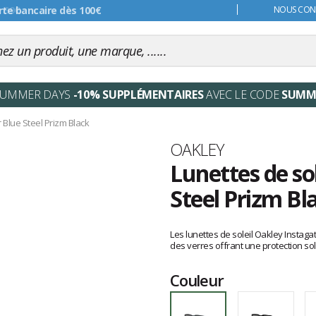
s 99€
NOUS CONT
SUMMER DAYS
-10% SUPPLÉMENTAIRES
AVEC LE CODE
SUMM
 Blue Steel Prizm Black
Marque
OAKLEY
Lunettes de so
Steel Prizm Bl
Les
avis
Les lunettes de soleil Oakley Instaga
clients
des verres offrant une protection sol
Couleur