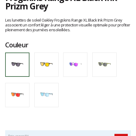
Prizm Grey
Les
avis
Les lunettes de soleil Oakley Frogskins Range XL Black Ink Prizm Grey
clients
associent un confort léger à une protection visuelle optimale pour profiter
pleinement des journées ensoleillées.
Couleur
Prix conseillé