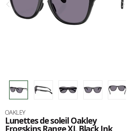
Marque
OAKLEY
Lunettes de soleil Oakley
Frogskins Range XL Black Ink