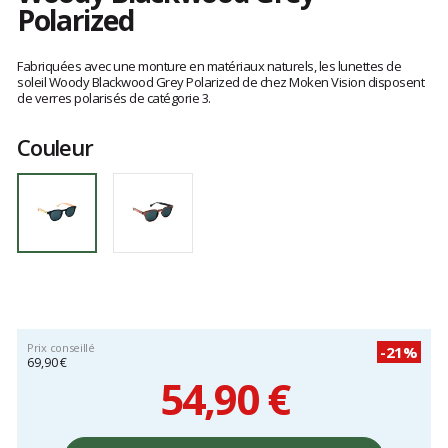
Polarized
Les
avis
Fabriquées avec une monture en matériaux naturels, les lunettes de
clients
soleil Woody Blackwood Grey Polarized de chez Moken Vision disposent
de verres polarisés de catégorie 3.
Couleur
Prix conseillé
-21%
69,90 €
54,90 €
Prix