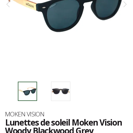
Marque
MOKEN VISION
Lunettes de soleil Moken Vision
Woody Blackwood Grey