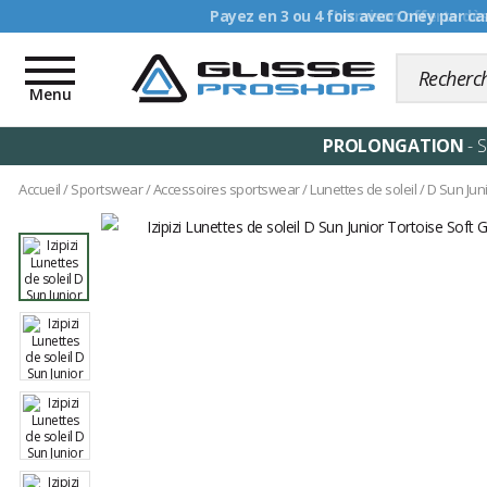
Livraison offerte dè
Toggle
navigation
Menu
PROLONGATION
- 
Accueil
/
Sportswear
/
Accessoires sportswear
/
Lunettes de soleil
/
D Sun Jun