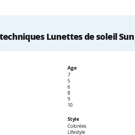
echniques Lunettes de soleil Sun
Age
7
5
6
8
9
10
Style
Colorées
Lifestyle