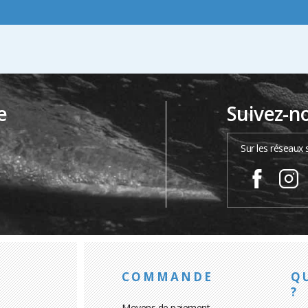
e
Suivez-n
…
Sur les réseaux 
COMMANDE
Q
?
Moyens de paiement