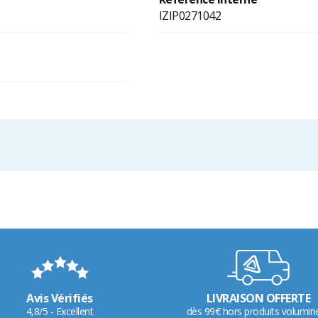
IZIP0271042
Avis Vérifiés
LIVRAISON OFFERTE
4,8/5 - Excellent
dès 99€ hors produits volumin