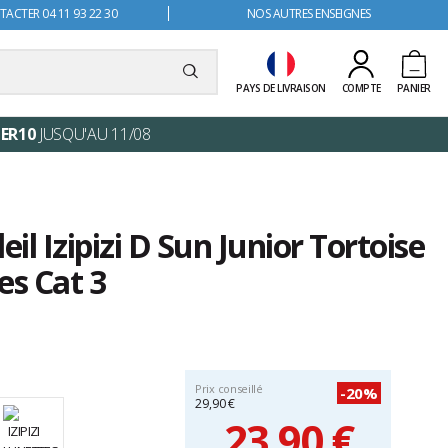
ACTER 04 11 93 22 30
NOS AUTRES ENSEIGNES
PAYS DE LIVRAISON
COMPTE
PANIER
ER10
JUSQU'AU 11/08
eil Izipizi D Sun Junior Tortoise
es Cat 3
Prix conseillé
-20%
29,90 €
23,90 €