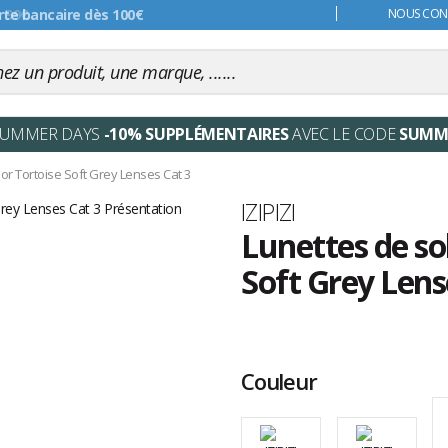
s 99€
NOUS CONT
SUMMER DAYS
-10% SUPPLÉMENTAIRES
AVEC LE CODE
SUMM
ior Tortoise Soft Grey Lenses Cat 3
Marque
IZIPIZI
Lunettes de sol
Soft Grey Lens
Les
avis
clients
Couleur