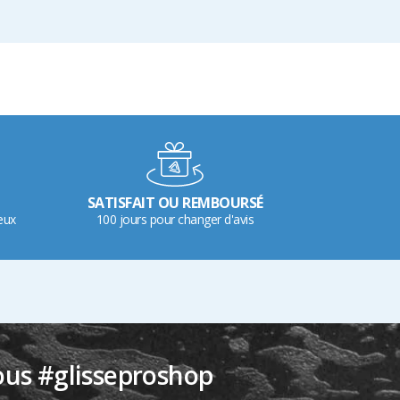
SATISFAIT OU REMBOURSÉ
eux
100 jours pour changer d'avis
ous #glisseproshop