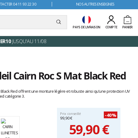
ACTER 04 11 93 22 30
NOS AUTRES ENSEIGNES
PAYS DE LIVRAISON
COMPTE
PANIER
ER10
JUSQU'AU 11/08
leil Cairn Roc S Mat Black Red
t Black Red offrent une monture légère et robuste ainsi qu’une protection UV
ed catégorie 3.
Prix conseillé
-40%
99,90 €
59,90 €