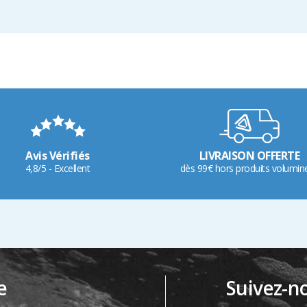
Avis Vérifiés
LIVRAISON OFFERTE
4,8/5 - Excellent
dès 99€ hors produits volumin
e
Suivez-n
…