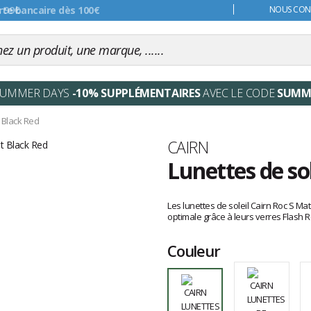
s 99€
NOUS CONT
SUMMER DAYS
-10% SUPPLÉMENTAIRES
AVEC LE CODE
SUMM
 Black Red
Marque
CAIRN
Lunettes de so
Les
avis
Les lunettes de soleil Cairn Roc S Ma
clients
optimale grâce à leurs verres Flash R
Couleur