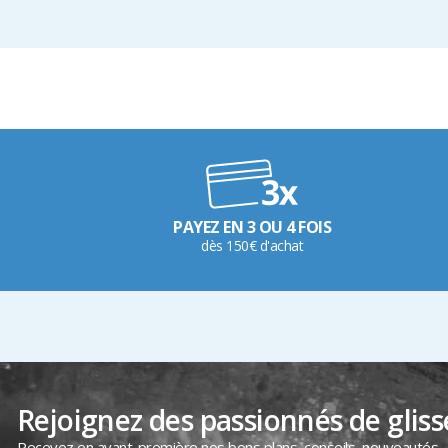
PAYEZ EN 3 OU 4 FOIS
dès 150€ d'achat
Rejoignez des passionnés de gliss
Recevez en avant-première nos bons plans, conseils, nouveautés