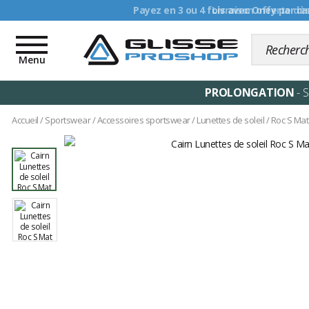
Livraison offerte dè
Toggle
navigation
Menu
PROLONGATION
- 
Accueil
/
Sportswear
/
Accessoires sportswear
/
Lunettes de soleil
/
Roc S Mat