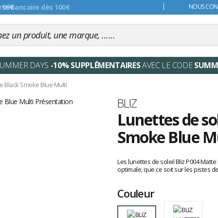
s 99€
NOUS CONT
SUMMER DAYS
-10% SUPPLÉMENTAIRES
AVEC LE CODE
SUMM
e Black Smoke Blue Multi
Marque
BLIZ
Lunettes de so
Smoke Blue Mu
Les
avis
Les lunettes de soleil Bliz P004 Matte
clients
optimale, que ce soit sur les pistes de
Couleur