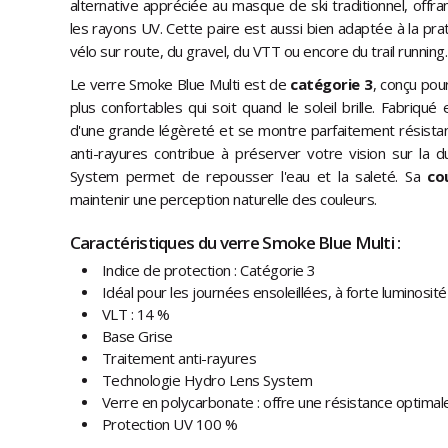
alternative appréciée au masque de ski traditionnel, offr
les rayons UV. Cette paire est aussi bien adaptée à la prat
vélo sur route, du gravel, du VTT ou encore du trail running.
Le verre Smoke Blue Multi est de
catégorie 3
, conçu pou
plus confortables qui soit quand le soleil brille. Fabriqué
d'une grande légèreté et se montre parfaitement résistan
anti-rayures contribue à préserver votre vision sur la
System permet de repousser l'eau et la saleté. Sa
co
maintenir une perception naturelle des couleurs.
Caractéristiques du verre Smoke Blue Multi :
Indice de protection : Catégorie 3
Idéal pour les journées ensoleillées, à forte luminosité
VLT : 14 %
Base Grise
Traitement anti-rayures
Technologie Hydro Lens System
Verre en polycarbonate : offre une résistance optimal
Protection UV 100 %