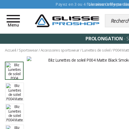
Livraison offerte dè
Toggle
navigation
Menu
PROLONGATION
- 
Accueil
/
Sportswear
/
Accessoires sportswear
/
Lunettes de soleil
/
P004 Matt