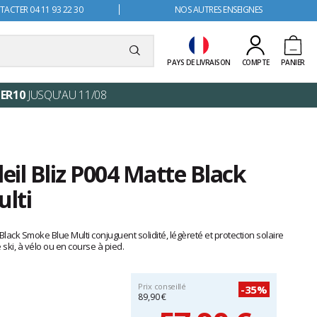
ACTER 04 11 93 22 30
NOS AUTRES ENSEIGNES
PAYS DE LIVRAISON
COMPTE
PANIER
ER10
JUSQU'AU 11/08
leil Bliz P004 Matte Black
lti
 Black Smoke Blue Multi conjuguent solidité, légèreté et protection solaire
 ski, à vélo ou en course à pied.
Prix conseillé
-35%
89,90 €