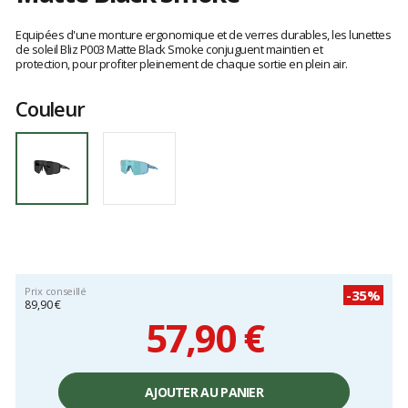
Les
avis
Equipées d'une monture ergonomique et de verres durables, les lunettes
clients
de soleil Bliz P003 Matte Black Smoke conjuguent maintien et
protection, pour profiter pleinement de chaque sortie en plein air.
Couleur
Prix conseillé
-35%
89,90 €
57,90 €
Prix
unitaire,
AJOUTER AU PANIER
hors