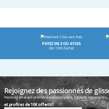
PAYEZ EN 3 OU 4 FOIS
dès 150€ d'achat
Rejoignez des passionnés de gliss
Recevez en avant-première nos bons plans, conseils, nouveautés
et profitez de 10€ offerts !