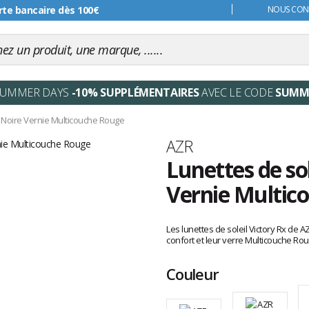
s 99€
NOUS CONT
SUMMER DAYS
-10% SUPPLÉMENTAIRES
AVEC LE CODE
SUMM
x Noire Vernie Multicouche Rouge
Marque
AZR
Lunettes de so
Vernie Multic
Les
avis
Les lunettes de soleil Victory Rx de AZ
clients
confort et leur verre Multicouche Ro
Couleur