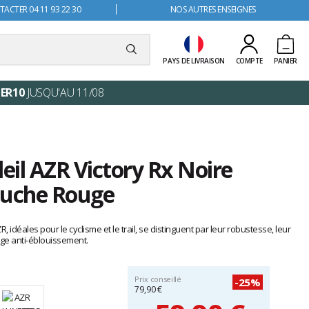
ACTER 04 11 93 22 30
NOS AUTRES ENSEIGNES
PAYS DE LIVRAISON
COMPTE
PANIER
ER10
JUSQU'AU 11/08
leil AZR Victory Rx Noire
ouche Rouge
R, idéales pour le cyclisme et le trail, se distinguent par leur robustesse, leur
uge anti-éblouissement.
Prix conseillé
-25%
79,90 €