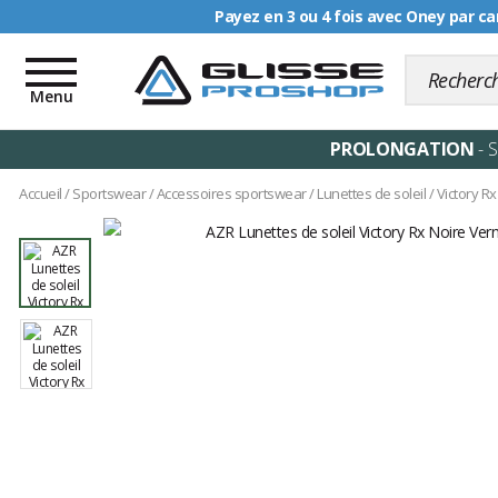
Livraison offerte dè
Toggle
navigation
Menu
PROLONGATION
- 
Accueil
/
Sportswear
/
Accessoires sportswear
/
Lunettes de soleil
/
Victory R