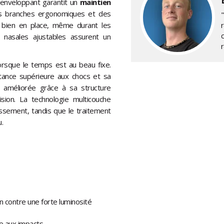
 enveloppant garantit un
maintien
s branches ergonomiques et des
t bien en place, même durant les
s nasales ajustables assurent un
lorsque le temps est au beau fixe.
stance supérieure aux chocs et sa
on améliorée grâce à sa structure
ision. La technologie multicouche
issement, tandis que le traitement
.
n contre une forte luminosité
ce aux impacts