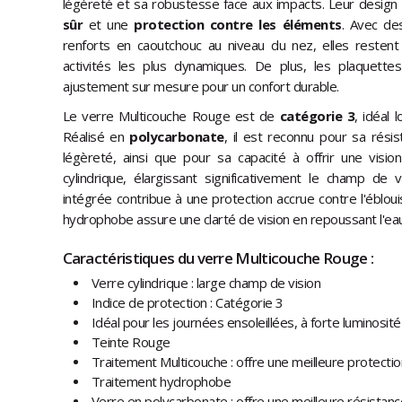
légèreté et sa robustesse face aux impacts. Leur design
sûr
et une
protection contre les éléments
. Avec de
renforts en caoutchouc au niveau du nez, elles resten
activités les plus dynamiques. De plus, les plaquette
ajustement sur mesure pour un confort durable.
Le verre Multicouche Rouge est de
catégorie 3
, idéal 
Réalisé en
polycarbonate
, il est reconnu pour sa rési
légèreté, ainsi que pour sa capacité à offrir une visi
cylindrique, élargissant significativement le champ de v
intégrée contribue à une protection accrue contre l'éblou
hydrophobe assure une clarté de vision en repoussant l'eau
Caractéristiques du verre Multicouche Rouge :
Verre cylindrique : large champ de vision
Indice de protection : Catégorie 3
Idéal pour les journées ensoleillées, à forte luminosité
Teinte Rouge
Traitement Multicouche : offre une meilleure protectio
Traitement hydrophobe
Verre en polycarbonate : offre une meilleure résistan