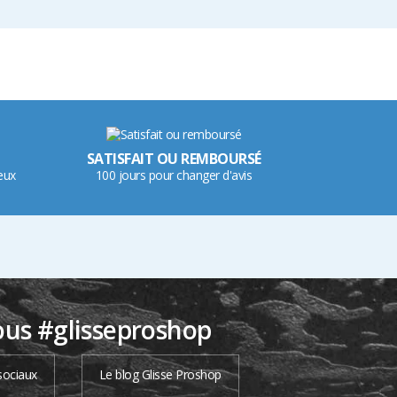
SATISFAIT OU REMBOURSÉ
eux
100 jours pour changer d'avis
ous #glisseproshop
sociaux
Le blog Glisse Proshop