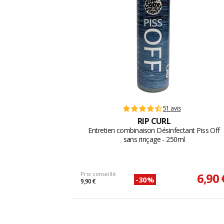
51 avis
RIP CURL
Entretien combinaison Désinfectant Piss Off
sans rinçage - 250ml
Prix conseillé
6,90 
-30%
9,90 €