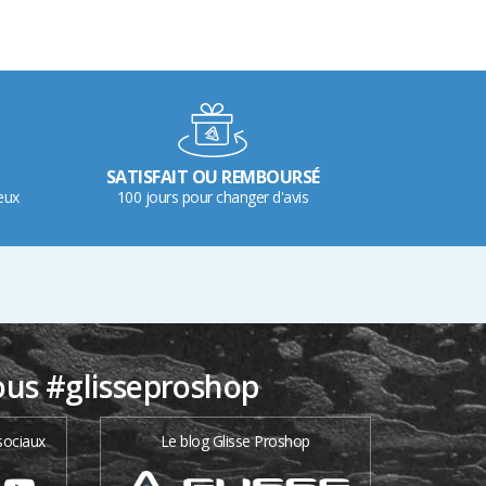
SATISFAIT OU REMBOURSÉ
eux
100 jours pour changer d'avis
ous #glisseproshop
sociaux
Le blog Glisse Proshop