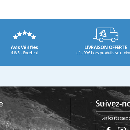
Avis Vérifiés
LIVRAISON OFFERTE
4,8/5 - Excellent
dès 99€ hors produits volumin
e
Suivez-n
…
Sur les réseaux 