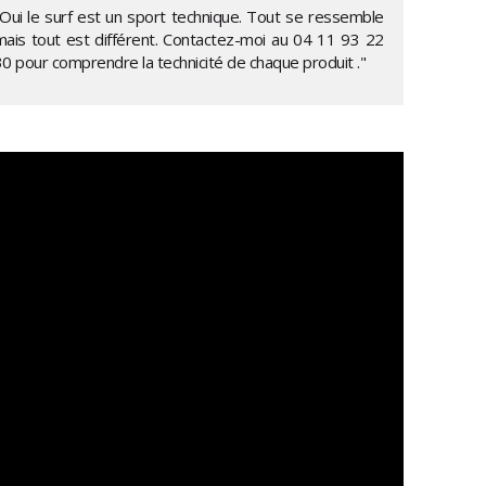
"Oui le surf est un sport technique. Tout se ressemble
mais tout est différent. Contactez-moi au
04 11 93 22
30
pour comprendre la technicité de chaque produit ."