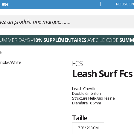
s 99€
NOUS CONT
SUMMER DAYS
-10% SUPPLÉMENTAIRES
AVEC LE CODE
SUMM
e
Marque
FCS
Leash Surf Fc
Les
avis
Leash Cheville
clients
Double émérillon
Structure Helix/Bio résine
Diamètre : 6.5mm
Taille
7'0" / 213 CM