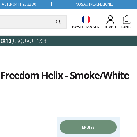
ACTER 04 11 93 22 30
NOS AUTRES ENSEIGNES
PAYS DE LIVRAISON
COMPTE
PANIER
ER10
JUSQU'AU 11/08
s Freedom Helix - Smoke/White
EPUISÉ