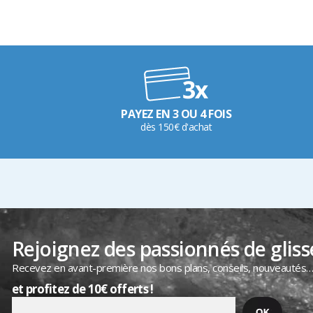
PAYEZ EN 3 OU 4 FOIS
dès 150€ d'achat
Rejoignez des passionnés de gliss
Recevez en avant-première nos bons plans, conseils, nouveautés
et profitez de 10€ offerts !