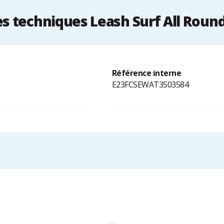
 techniques Leash Surf All Round
Référence interne
E23FCSEWAT3503584