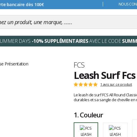
s 99€
NOUS CONT
SUMMER DAYS
-10% SUPPLÉMENTAIRES
AVEC LE CODE
SUMM
Marque
FCS
Leash Surf Fcs 
Les
1 avis sur ce produit
Note
avis
:
Le leash de surf FCS All Round Classic
clients
5
durables et sa sangle de cheville en
sur
5
1.
Couleur