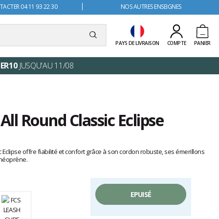
ACTER 04 11 93 22 30
NOS AUTRES ENSEIGNES
PAYS DE LIVRAISON
COMPTE
PANIER
ER10
JUSQU'AU 11/08
All Round Classic Eclipse
 Eclipse offre fiabilité et confort grâce à son cordon robuste, ses émerillons
 néoprène.
EPUISÉ