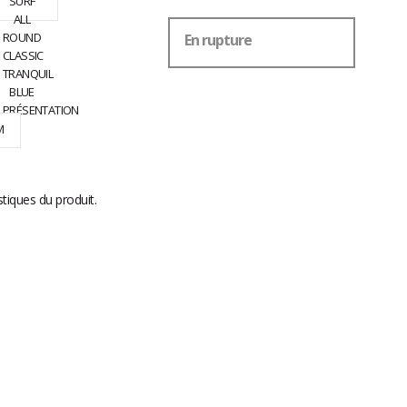
En rupture
M
stiques du produit.