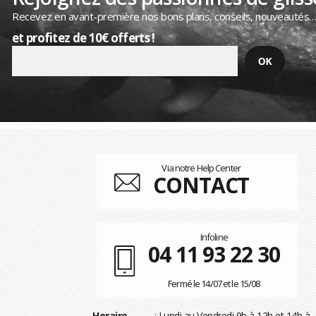
Recevez en avant-première nos bons plans, conseils, nouveautés
et profitez de 10€ offerts !
Via notre Help Center
CONTACT
Infoline
04 11 93 22 30
Fermé le 14/07 et le 15/08
Horaire
: Lundi au Vendredi 9h à 12h et 14h à