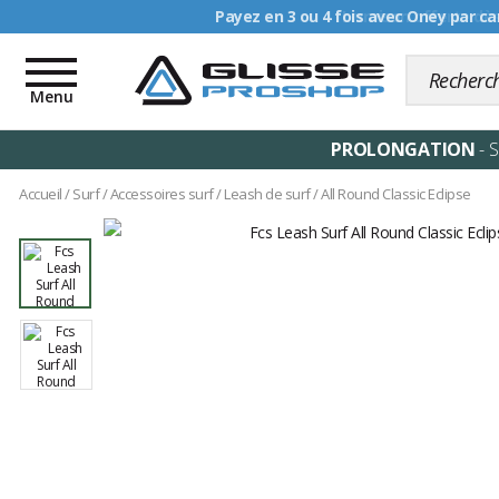
Livraison offerte dè
Toggle
navigation
Menu
PROLONGATION
- 
Accueil
/
Surf
/
Accessoires surf
/
Leash de surf
/
All Round Classic Eclipse