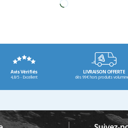
Avis Vérifiés
LIVRAISON OFFERTE
4,8/5 - Excellent
dès 99€ hors produits volumin
e
Suivez-n