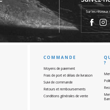
…
Sur les réseaux 
COMMANDE
Q
?
Moyens de paiement
Men
Frais de port et délais de livraison
Poli
Suivi de commande
Rec
Retours et remboursements
Men
Conditions générales de vente
Ban