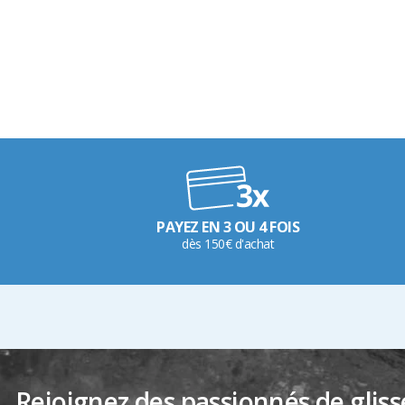
PAYEZ EN 3 OU 4 FOIS
dès 150€ d'achat
Rejoignez des passionnés de gliss