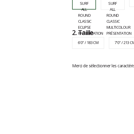
2.
Taille
6'0" / 183 CM
7'0" / 213 C
Merci de sélectionner les caractéri