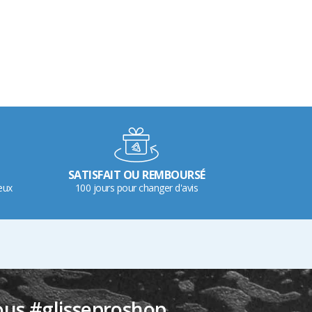
SATISFAIT OU REMBOURSÉ
eux
100 jours pour changer d'avis
ous #glisseproshop