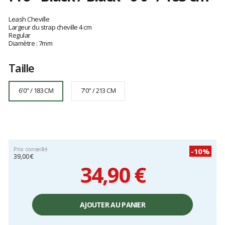
Référence
LPR21006BKBK
Les
6'0"
avis
Leash Cheville
/
clients
Largeur du strap cheville 4 cm
Regular
183
Diamètre : 7mm
cm
Taille
6'0" / 183 CM
7'0" / 213 CM
Prix conseillé
-10%
39,00 €
34,90 €
Prix
unitaire,
AJOUTER AU PANIER
hors
frais