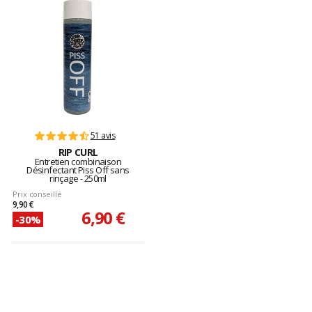
51 avis
RIP CURL
Entretien combinaison
Désinfectant Piss Off sans
rinçage - 250ml
Prix conseillé
9,90 €
6,90 €
-30%