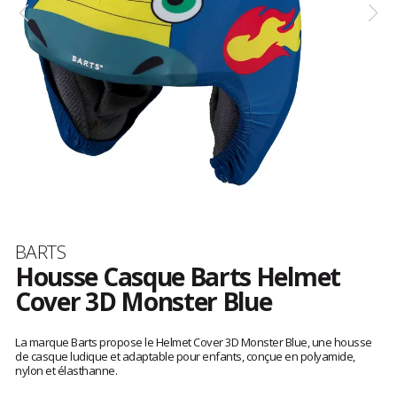
Marque
BARTS
Housse Casque Barts Helmet
Cover 3D Monster Blue
Les
avis
La marque Barts propose le Helmet Cover 3D Monster Blue, une housse
clients
de casque ludique et adaptable pour enfants, conçue en polyamide,
nylon et élasthanne.