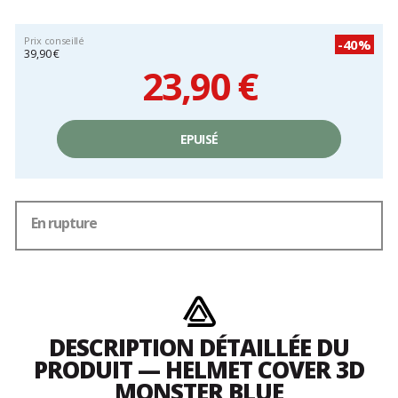
Prix conseillé
-40%
39,90 €
23,90 €
Prix
unitaire,
EPUISÉ
hors
frais
En rupture
DESCRIPTION DÉTAILLÉE DU
PRODUIT — HELMET COVER 3D
MONSTER BLUE