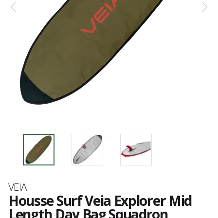
Marque
VEIA
Housse Surf Veia Explorer Mid
Length Day Bag Squadron