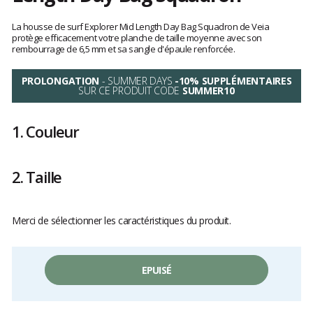
Les
avis
La housse de surf Explorer Mid Length Day Bag Squadron de Veia
clients
protège efficacement votre planche de taille moyenne avec son
rembourrage de 6,5 mm et sa sangle d'épaule renforcée.
PROLONGATION
- SUMMER DAYS
-10% SUPPLÉMENTAIRES
SUR CE PRODUIT CODE
SUMMER10
1.
Couleur
2.
Taille
Merci de sélectionner les caractéristiques du produit.
EPUISÉ