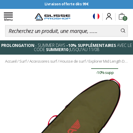
Livraison offerte dès 99€
Toggle
0
navigation
Menu
PROLONGATION
- SUMMER DAYS
-10% SUPPLÉMENTAIRES
AVEC LE
CODE
SUMMER10
JUSQU'AU 11/08
Accueil
/
Surf
/
Accessoires surf
/
Housse de surf
/
Explorer Mid Length Day Bag Squadron
-10% supp