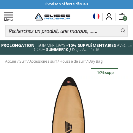
Livraison offerte dès 99€
Toggle
0
navigation
Menu
PROLONGATION
- SUMMER DAYS
-10% SUPPLÉMENTAIRES
AVEC LE
CODE
SUMMER10
JUSQU'AU 11/08
Accueil
/
Surf
/
Accessoires surf
/
Housse de surf
/
Day Bag
-10% supp