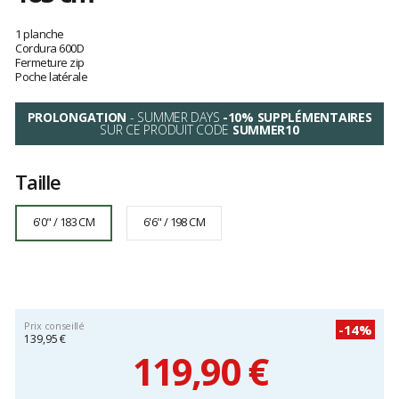
Référence
VBGJJFDAYDSRT60
Les
6'0"
avis
1 planche
/
clients
Cordura 600D
Fermeture zip
183
Poche latérale
cm
PROLONGATION
- SUMMER DAYS
-10% SUPPLÉMENTAIRES
SUR CE PRODUIT CODE
SUMMER10
Taille
6'0" / 183 CM
6'6" / 198 CM
Prix conseillé
-14%
139,95 €
119,90 €