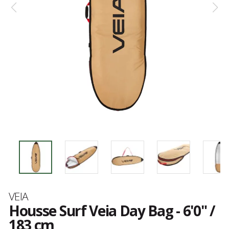
Marque
VEIA
Housse Surf Veia Day Bag - 6'0" /
183 cm