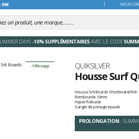
s 99€
NOUS CONT
SUMMER DAYS
-10% SUPPLÉMENTAIRES
AVEC LE CODE
SUMM
Marque
QUIKSILVER
-10% supp
Housse Surf Qu
Les
avis
Housse 5/6 Boards Shortboard/Fish
clients
Rembourée 10mm
Hyper Robuste
Sangle de portage épaule
PROLONGATION
- SUMM