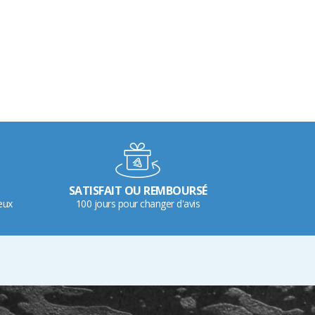
SATISFAIT OU REMBOURSÉ
eux
100 jours pour changer d'avis