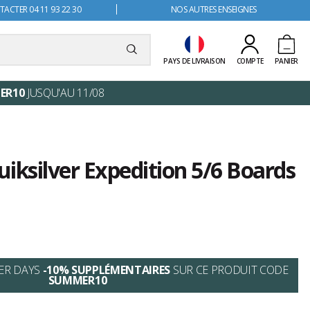
ACTER 04 11 93 22 30
NOS AUTRES ENSEIGNES
PAYS DE LIVRAISON
COMPTE
PANIER
ER10
JUSQU'AU 11/08
iksilver Expedition 5/6 Boards
ER DAYS
-10% SUPPLÉMENTAIRES
SUR CE PRODUIT CODE
SUMMER10