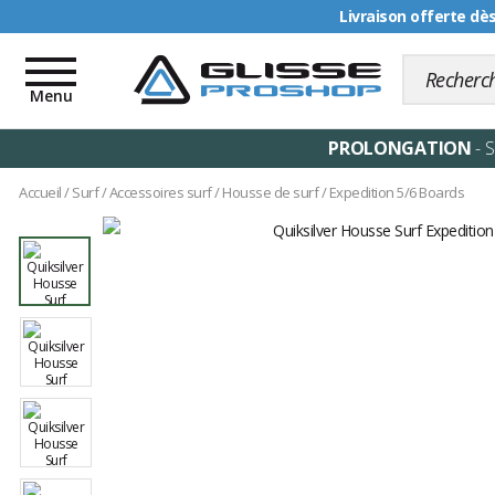
Livraison offerte dè
Toggle
navigation
Menu
PROLONGATION
- 
Accueil
/
Surf
/
Accessoires surf
/
Housse de surf
/
Expedition 5/6 Boards