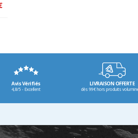
€
Avis Vérifiés
LIVRAISON OFFERTE
4,8/5 - Excellent
dès 99€ hors produits volumin