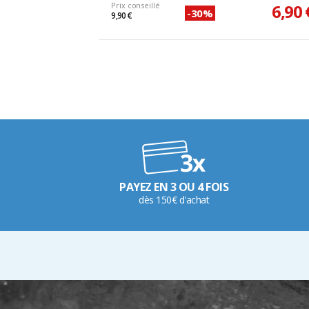
Prix conseillé
6,90 
-30%
9,90 €
PAYEZ EN 3 OU 4 FOIS
dès 150€ d'achat